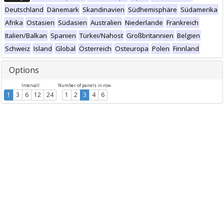
Deutschland
Dänemark
Skandinavien
Südhemisphäre
Südamerika
Afrika
Ostasien
Südasien
Australien
Niederlande
Frankreich
Italien/Balkan
Spanien
Türkei/Nahost
Großbritannien
Belgien
Schweiz
Island
Global
Österreich
Osteuropa
Polen
Finnland
Options
Intervall
Number of panels in row
1
3
6
12
24
1
2
3
4
6