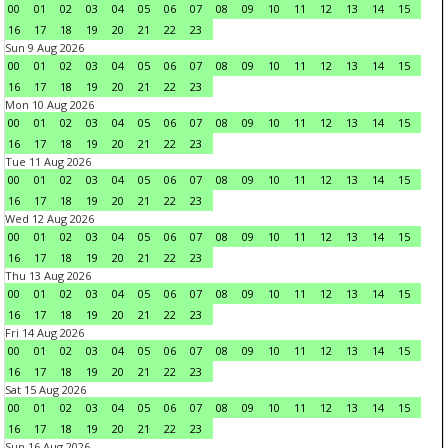
00
01
02
03
04
05
06
07
08
09
10
11
12
13
14
15
16
17
18
19
20
21
22
23
Sun 9 Aug 2026
00
01
02
03
04
05
06
07
08
09
10
11
12
13
14
15
16
17
18
19
20
21
22
23
Mon 10 Aug 2026
00
01
02
03
04
05
06
07
08
09
10
11
12
13
14
15
16
17
18
19
20
21
22
23
Tue 11 Aug 2026
00
01
02
03
04
05
06
07
08
09
10
11
12
13
14
15
16
17
18
19
20
21
22
23
Wed 12 Aug 2026
00
01
02
03
04
05
06
07
08
09
10
11
12
13
14
15
16
17
18
19
20
21
22
23
Thu 13 Aug 2026
00
01
02
03
04
05
06
07
08
09
10
11
12
13
14
15
16
17
18
19
20
21
22
23
Fri 14 Aug 2026
00
01
02
03
04
05
06
07
08
09
10
11
12
13
14
15
16
17
18
19
20
21
22
23
Sat 15 Aug 2026
00
01
02
03
04
05
06
07
08
09
10
11
12
13
14
15
16
17
18
19
20
21
22
23
Sun 16 Aug 2026