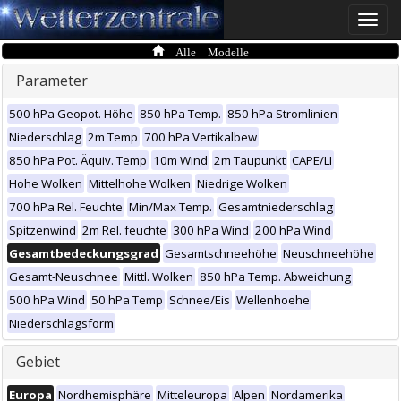
Toggle
naviga
Alle Modelle
Parameter
500 hPa Geopot. Höhe
850 hPa Temp.
850 hPa Stromlinien
Niederschlag
2m Temp
700 hPa Vertikalbew
850 hPa Pot. Äquiv. Temp
10m Wind
2m Taupunkt
CAPE/LI
Hohe Wolken
Mittelhohe Wolken
Niedrige Wolken
700 hPa Rel. Feuchte
Min/Max Temp.
Gesamtniederschlag
Spitzenwind
2m Rel. feuchte
300 hPa Wind
200 hPa Wind
Gesamtbedeckungsgrad
Gesamtschneehöhe
Neuschneehöhe
Gesamt-Neuschnee
Mittl. Wolken
850 hPa Temp. Abweichung
500 hPa Wind
50 hPa Temp
Schnee/Eis
Wellenhoehe
Niederschlagsform
Gebiet
Europa
Nordhemisphäre
Mitteleuropa
Alpen
Nordamerika