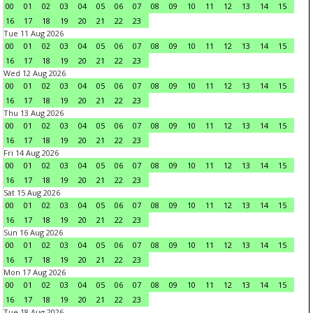
00
01
02
03
04
05
06
07
08
09
10
11
12
13
14
15
16
17
18
19
20
21
22
23
Tue 11 Aug 2026
00
01
02
03
04
05
06
07
08
09
10
11
12
13
14
15
16
17
18
19
20
21
22
23
Wed 12 Aug 2026
00
01
02
03
04
05
06
07
08
09
10
11
12
13
14
15
16
17
18
19
20
21
22
23
Thu 13 Aug 2026
00
01
02
03
04
05
06
07
08
09
10
11
12
13
14
15
16
17
18
19
20
21
22
23
Fri 14 Aug 2026
00
01
02
03
04
05
06
07
08
09
10
11
12
13
14
15
16
17
18
19
20
21
22
23
Sat 15 Aug 2026
00
01
02
03
04
05
06
07
08
09
10
11
12
13
14
15
16
17
18
19
20
21
22
23
Sun 16 Aug 2026
00
01
02
03
04
05
06
07
08
09
10
11
12
13
14
15
16
17
18
19
20
21
22
23
Mon 17 Aug 2026
00
01
02
03
04
05
06
07
08
09
10
11
12
13
14
15
16
17
18
19
20
21
22
23
Tue 18 Aug 2026