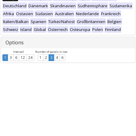
Deutschland
Dänemark
Skandinavien
Südhemisphäre
Südamerika
Afrika
Ostasien
Südasien
Australien
Niederlande
Frankreich
Italien/Balkan
Spanien
Türkei/Nahost
Großbritannien
Belgien
Schweiz
Island
Global
Österreich
Osteuropa
Polen
Finnland
Options
Intervall
Number of panels in row
1
3
6
12
24
1
2
3
4
6