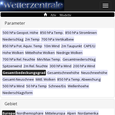
Toggle
naviga
Alle Modelle
Parameter
500 hPa Geopot. Höhe
850 hPa Temp.
850 hPa Stromlinien
Niederschlag
2m Temp
700 hPa Vertikalbew
850 hPa Pot. Äquiv. Temp
10m Wind
2m Taupunkt
CAPE/LI
Hohe Wolken
Mittelhohe Wolken
Niedrige Wolken
700 hPa Rel. Feuchte
Min/Max Temp.
Gesamtniederschlag
Spitzenwind
2m Rel. feuchte
300 hPa Wind
200 hPa Wind
Gesamtbedeckungsgrad
Gesamtschneehöhe
Neuschneehöhe
Gesamt-Neuschnee
Mittl. Wolken
850 hPa Temp. Abweichung
500 hPa Wind
50 hPa Temp
Schnee/Eis
Wellenhoehe
Niederschlagsform
Gebiet
Europa
Nordhemisphäre
Mitteleuropa
Alpen
Nordamerika