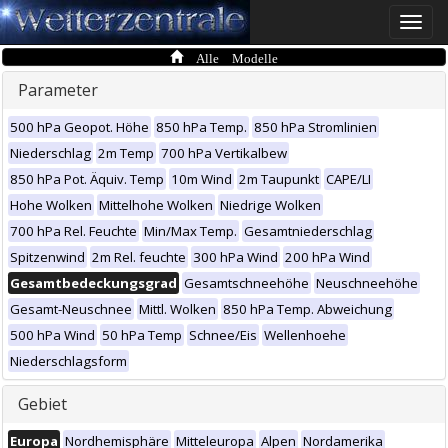
Toggle
naviga
Alle Modelle
Parameter
500 hPa Geopot. Höhe
850 hPa Temp.
850 hPa Stromlinien
Niederschlag
2m Temp
700 hPa Vertikalbew
850 hPa Pot. Äquiv. Temp
10m Wind
2m Taupunkt
CAPE/LI
Hohe Wolken
Mittelhohe Wolken
Niedrige Wolken
700 hPa Rel. Feuchte
Min/Max Temp.
Gesamtniederschlag
Spitzenwind
2m Rel. feuchte
300 hPa Wind
200 hPa Wind
Gesamtbedeckungsgrad
Gesamtschneehöhe
Neuschneehöhe
Gesamt-Neuschnee
Mittl. Wolken
850 hPa Temp. Abweichung
500 hPa Wind
50 hPa Temp
Schnee/Eis
Wellenhoehe
Niederschlagsform
Gebiet
Europa
Nordhemisphäre
Mitteleuropa
Alpen
Nordamerika