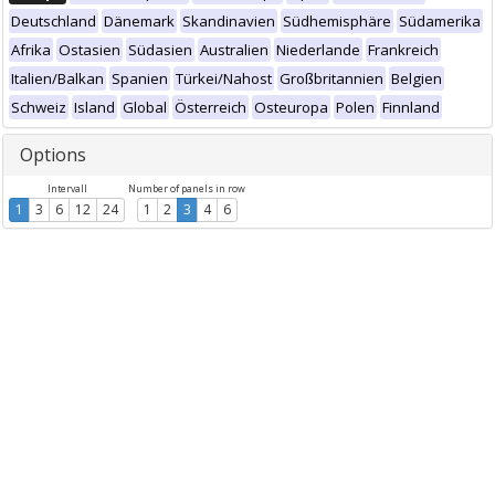
Deutschland
Dänemark
Skandinavien
Südhemisphäre
Südamerika
Afrika
Ostasien
Südasien
Australien
Niederlande
Frankreich
Italien/Balkan
Spanien
Türkei/Nahost
Großbritannien
Belgien
Schweiz
Island
Global
Österreich
Osteuropa
Polen
Finnland
Options
Intervall
Number of panels in row
1
3
6
12
24
1
2
3
4
6