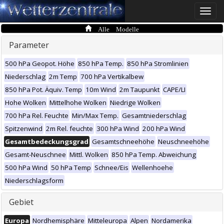
Toggle
naviga
Alle Modelle
Parameter
500 hPa Geopot. Höhe
850 hPa Temp.
850 hPa Stromlinien
Niederschlag
2m Temp
700 hPa Vertikalbew
850 hPa Pot. Äquiv. Temp
10m Wind
2m Taupunkt
CAPE/LI
Hohe Wolken
Mittelhohe Wolken
Niedrige Wolken
700 hPa Rel. Feuchte
Min/Max Temp.
Gesamtniederschlag
Spitzenwind
2m Rel. feuchte
300 hPa Wind
200 hPa Wind
Gesamtbedeckungsgrad
Gesamtschneehöhe
Neuschneehöhe
Gesamt-Neuschnee
Mittl. Wolken
850 hPa Temp. Abweichung
500 hPa Wind
50 hPa Temp
Schnee/Eis
Wellenhoehe
Niederschlagsform
Gebiet
Europa
Nordhemisphäre
Mitteleuropa
Alpen
Nordamerika