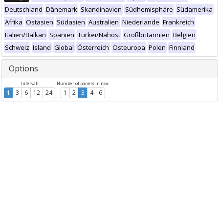
Deutschland
Dänemark
Skandinavien
Südhemisphäre
Südamerika
Afrika
Ostasien
Südasien
Australien
Niederlande
Frankreich
Italien/Balkan
Spanien
Türkei/Nahost
Großbritannien
Belgien
Schweiz
Island
Global
Österreich
Osteuropa
Polen
Finnland
Options
Intervall
Number of panels in row
1
3
6
12
24
1
2
3
4
6