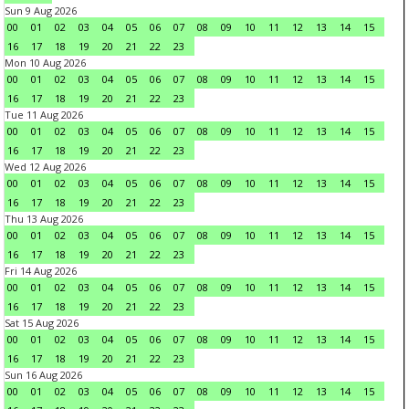
Sun 9 Aug 2026
00
01
02
03
04
05
06
07
08
09
10
11
12
13
14
15
16
17
18
19
20
21
22
23
Mon 10 Aug 2026
00
01
02
03
04
05
06
07
08
09
10
11
12
13
14
15
16
17
18
19
20
21
22
23
Tue 11 Aug 2026
00
01
02
03
04
05
06
07
08
09
10
11
12
13
14
15
16
17
18
19
20
21
22
23
Wed 12 Aug 2026
00
01
02
03
04
05
06
07
08
09
10
11
12
13
14
15
16
17
18
19
20
21
22
23
Thu 13 Aug 2026
00
01
02
03
04
05
06
07
08
09
10
11
12
13
14
15
16
17
18
19
20
21
22
23
Fri 14 Aug 2026
00
01
02
03
04
05
06
07
08
09
10
11
12
13
14
15
16
17
18
19
20
21
22
23
Sat 15 Aug 2026
00
01
02
03
04
05
06
07
08
09
10
11
12
13
14
15
16
17
18
19
20
21
22
23
Sun 16 Aug 2026
00
01
02
03
04
05
06
07
08
09
10
11
12
13
14
15