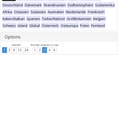
Deutschland
Dänemark
Skandinavien
Südhemisphäre
Südamerika
Afrika
Ostasien
Südasien
Australien
Niederlande
Frankreich
Italien/Balkan
Spanien
Türkei/Nahost
Großbritannien
Belgien
Schweiz
Island
Global
Österreich
Osteuropa
Polen
Finnland
Options
Intervall
Number of panels in row
1
3
6
12
24
1
2
3
4
6