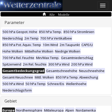
Toggle
naviga
Alle Modelle
Parameter
500 hPa Geopot. Höhe
850 hPa Temp.
850 hPa Stromlinien
Niederschlag
2m Temp
700 hPa Vertikalbew
850 hPa Pot. Äquiv. Temp
10m Wind
2m Taupunkt
CAPE/LI
Hohe Wolken
Mittelhohe Wolken
Niedrige Wolken
700 hPa Rel. Feuchte
Min/Max Temp.
Gesamtniederschlag
Spitzenwind
2m Rel. feuchte
300 hPa Wind
200 hPa Wind
Gesamtbedeckungsgrad
Gesamtschneehöhe
Neuschneehöhe
Gesamt-Neuschnee
Mittl. Wolken
850 hPa Temp. Abweichung
500 hPa Wind
50 hPa Temp
Schnee/Eis
Wellenhoehe
Niederschlagsform
Gebiet
Europa
Nordhemisphäre
Mitteleuropa
Alpen
Nordamerika