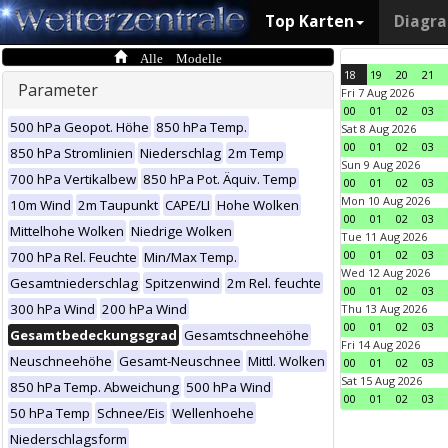
Top Karten
Diagr
Alle Modelle
18
19
20
21
Parameter
Fri 7 Aug 2026
00
01
02
03
500 hPa Geopot. Höhe
850 hPa Temp.
Sat 8 Aug 2026
00
01
02
03
850 hPa Stromlinien
Niederschlag
2m Temp
Sun 9 Aug 2026
700 hPa Vertikalbew
850 hPa Pot. Äquiv. Temp
00
01
02
03
Mon 10 Aug 2026
10m Wind
2m Taupunkt
CAPE/LI
Hohe Wolken
00
01
02
03
Mittelhohe Wolken
Niedrige Wolken
Tue 11 Aug 2026
00
01
02
03
700 hPa Rel. Feuchte
Min/Max Temp.
Wed 12 Aug 2026
Gesamtniederschlag
Spitzenwind
2m Rel. feuchte
00
01
02
03
300 hPa Wind
200 hPa Wind
Thu 13 Aug 2026
00
01
02
03
Gesamtbedeckungsgrad
Gesamtschneehöhe
Fri 14 Aug 2026
Neuschneehöhe
Gesamt-Neuschnee
Mittl. Wolken
00
01
02
03
Sat 15 Aug 2026
850 hPa Temp. Abweichung
500 hPa Wind
00
01
02
03
50 hPa Temp
Schnee/Eis
Wellenhoehe
Niederschlagsform