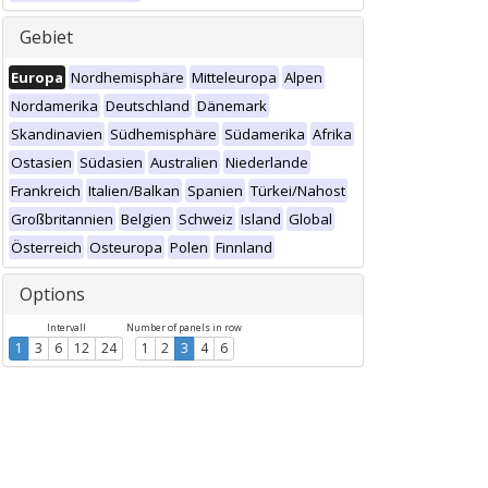
Gebiet
Europa
Nordhemisphäre
Mitteleuropa
Alpen
Nordamerika
Deutschland
Dänemark
Skandinavien
Südhemisphäre
Südamerika
Afrika
Ostasien
Südasien
Australien
Niederlande
Frankreich
Italien/Balkan
Spanien
Türkei/Nahost
Großbritannien
Belgien
Schweiz
Island
Global
Österreich
Osteuropa
Polen
Finnland
Options
Intervall
Number of panels in row
1
3
6
12
24
1
2
3
4
6