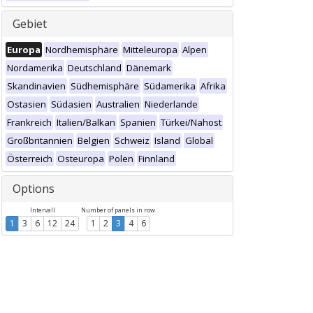
Gebiet
Europa
Nordhemisphäre
Mitteleuropa
Alpen
Nordamerika
Deutschland
Dänemark
Skandinavien
Südhemisphäre
Südamerika
Afrika
Ostasien
Südasien
Australien
Niederlande
Frankreich
Italien/Balkan
Spanien
Türkei/Nahost
Großbritannien
Belgien
Schweiz
Island
Global
Österreich
Osteuropa
Polen
Finnland
Options
Intervall
Number of panels in row
1
3
6
12
24
1
2
3
4
6