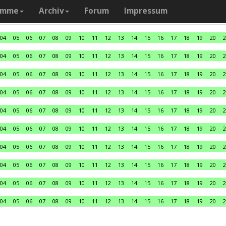
amme
Archiv
Forum
Impressum
04
05
06
07
08
09
10
11
12
13
14
15
16
17
18
19
20
2
04
05
06
07
08
09
10
11
12
13
14
15
16
17
18
19
20
2
04
05
06
07
08
09
10
11
12
13
14
15
16
17
18
19
20
2
04
05
06
07
08
09
10
11
12
13
14
15
16
17
18
19
20
2
04
05
06
07
08
09
10
11
12
13
14
15
16
17
18
19
20
2
04
05
06
07
08
09
10
11
12
13
14
15
16
17
18
19
20
2
04
05
06
07
08
09
10
11
12
13
14
15
16
17
18
19
20
2
04
05
06
07
08
09
10
11
12
13
14
15
16
17
18
19
20
2
04
05
06
07
08
09
10
11
12
13
14
15
16
17
18
19
20
2
04
05
06
07
08
09
10
11
12
13
14
15
16
17
18
19
20
2