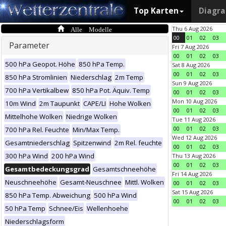
Top Karten
Diagr
Alle Modelle
Thu 6 Aug 2026
00
01
02
03
Parameter
Fri 7 Aug 2026
00
01
02
03
500 hPa Geopot. Höhe
850 hPa Temp.
Sat 8 Aug 2026
00
01
02
03
850 hPa Stromlinien
Niederschlag
2m Temp
Sun 9 Aug 2026
700 hPa Vertikalbew
850 hPa Pot. Äquiv. Temp
00
01
02
03
Mon 10 Aug 2026
10m Wind
2m Taupunkt
CAPE/LI
Hohe Wolken
00
01
02
03
Mittelhohe Wolken
Niedrige Wolken
Tue 11 Aug 2026
00
01
02
03
700 hPa Rel. Feuchte
Min/Max Temp.
Wed 12 Aug 2026
Gesamtniederschlag
Spitzenwind
2m Rel. feuchte
00
01
02
03
300 hPa Wind
200 hPa Wind
Thu 13 Aug 2026
00
01
02
03
Gesamtbedeckungsgrad
Gesamtschneehöhe
Fri 14 Aug 2026
Neuschneehöhe
Gesamt-Neuschnee
Mittl. Wolken
00
01
02
03
Sat 15 Aug 2026
850 hPa Temp. Abweichung
500 hPa Wind
00
01
02
03
50 hPa Temp
Schnee/Eis
Wellenhoehe
Niederschlagsform