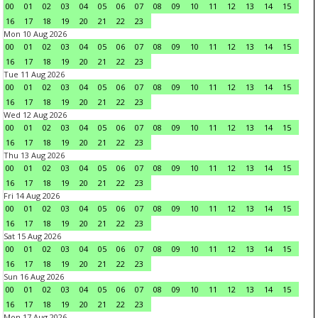
00
01
02
03
04
05
06
07
08
09
10
11
12
13
14
15
16
17
18
19
20
21
22
23
Mon 10 Aug 2026
00
01
02
03
04
05
06
07
08
09
10
11
12
13
14
15
16
17
18
19
20
21
22
23
Tue 11 Aug 2026
00
01
02
03
04
05
06
07
08
09
10
11
12
13
14
15
16
17
18
19
20
21
22
23
Wed 12 Aug 2026
00
01
02
03
04
05
06
07
08
09
10
11
12
13
14
15
16
17
18
19
20
21
22
23
Thu 13 Aug 2026
00
01
02
03
04
05
06
07
08
09
10
11
12
13
14
15
16
17
18
19
20
21
22
23
Fri 14 Aug 2026
00
01
02
03
04
05
06
07
08
09
10
11
12
13
14
15
16
17
18
19
20
21
22
23
Sat 15 Aug 2026
00
01
02
03
04
05
06
07
08
09
10
11
12
13
14
15
16
17
18
19
20
21
22
23
Sun 16 Aug 2026
00
01
02
03
04
05
06
07
08
09
10
11
12
13
14
15
16
17
18
19
20
21
22
23
Mon 17 Aug 2026