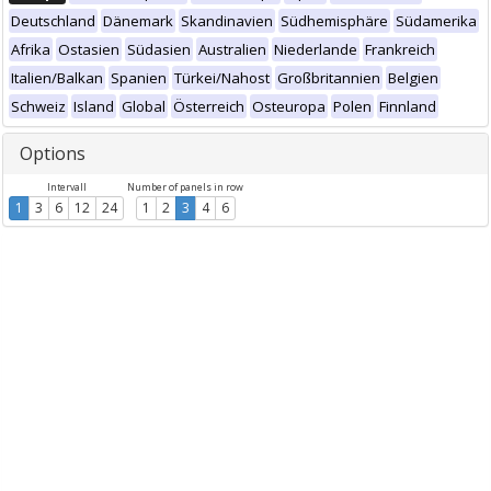
Deutschland
Dänemark
Skandinavien
Südhemisphäre
Südamerika
Afrika
Ostasien
Südasien
Australien
Niederlande
Frankreich
Italien/Balkan
Spanien
Türkei/Nahost
Großbritannien
Belgien
Schweiz
Island
Global
Österreich
Osteuropa
Polen
Finnland
Options
Intervall
Number of panels in row
1
3
6
12
24
1
2
3
4
6