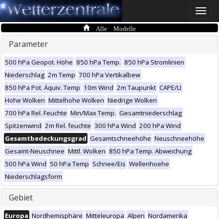
Toggle
naviga
Alle Modelle
Parameter
500 hPa Geopot. Höhe
850 hPa Temp.
850 hPa Stromlinien
Niederschlag
2m Temp
700 hPa Vertikalbew
850 hPa Pot. Äquiv. Temp
10m Wind
2m Taupunkt
CAPE/LI
Hohe Wolken
Mittelhohe Wolken
Niedrige Wolken
700 hPa Rel. Feuchte
Min/Max Temp.
Gesamtniederschlag
Spitzenwind
2m Rel. feuchte
300 hPa Wind
200 hPa Wind
Gesamtbedeckungsgrad
Gesamtschneehöhe
Neuschneehöhe
Gesamt-Neuschnee
Mittl. Wolken
850 hPa Temp. Abweichung
500 hPa Wind
50 hPa Temp
Schnee/Eis
Wellenhoehe
Niederschlagsform
Gebiet
Europa
Nordhemisphäre
Mitteleuropa
Alpen
Nordamerika