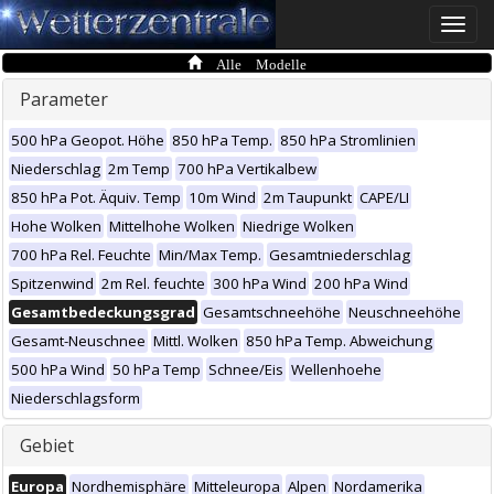
Toggle
naviga
Alle Modelle
Parameter
500 hPa Geopot. Höhe
850 hPa Temp.
850 hPa Stromlinien
Niederschlag
2m Temp
700 hPa Vertikalbew
850 hPa Pot. Äquiv. Temp
10m Wind
2m Taupunkt
CAPE/LI
Hohe Wolken
Mittelhohe Wolken
Niedrige Wolken
700 hPa Rel. Feuchte
Min/Max Temp.
Gesamtniederschlag
Spitzenwind
2m Rel. feuchte
300 hPa Wind
200 hPa Wind
Gesamtbedeckungsgrad
Gesamtschneehöhe
Neuschneehöhe
Gesamt-Neuschnee
Mittl. Wolken
850 hPa Temp. Abweichung
500 hPa Wind
50 hPa Temp
Schnee/Eis
Wellenhoehe
Niederschlagsform
Gebiet
Europa
Nordhemisphäre
Mitteleuropa
Alpen
Nordamerika