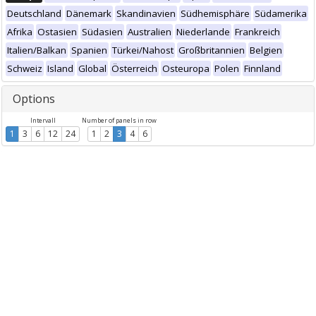
Deutschland
Dänemark
Skandinavien
Südhemisphäre
Südamerika
Afrika
Ostasien
Südasien
Australien
Niederlande
Frankreich
Italien/Balkan
Spanien
Türkei/Nahost
Großbritannien
Belgien
Schweiz
Island
Global
Österreich
Osteuropa
Polen
Finnland
Options
Intervall
Number of panels in row
1
3
6
12
24
1
2
3
4
6