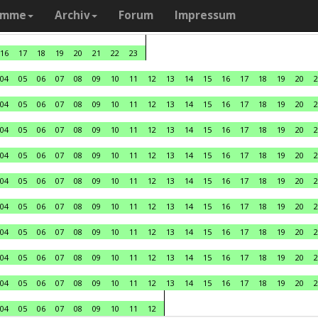
amme
Archiv
Forum
Impressum
16
17
18
19
20
21
22
23
04
05
06
07
08
09
10
11
12
13
14
15
16
17
18
19
20
2
04
05
06
07
08
09
10
11
12
13
14
15
16
17
18
19
20
2
04
05
06
07
08
09
10
11
12
13
14
15
16
17
18
19
20
2
04
05
06
07
08
09
10
11
12
13
14
15
16
17
18
19
20
2
04
05
06
07
08
09
10
11
12
13
14
15
16
17
18
19
20
2
04
05
06
07
08
09
10
11
12
13
14
15
16
17
18
19
20
2
04
05
06
07
08
09
10
11
12
13
14
15
16
17
18
19
20
2
04
05
06
07
08
09
10
11
12
13
14
15
16
17
18
19
20
2
04
05
06
07
08
09
10
11
12
13
14
15
16
17
18
19
20
2
04
05
06
07
08
09
10
11
12