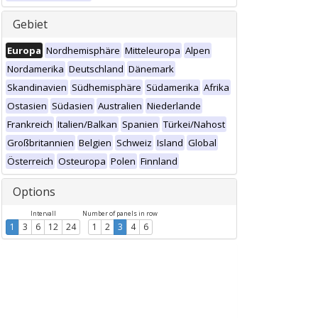
Gebiet
Europa
Nordhemisphäre
Mitteleuropa
Alpen
Nordamerika
Deutschland
Dänemark
Skandinavien
Südhemisphäre
Südamerika
Afrika
Ostasien
Südasien
Australien
Niederlande
Frankreich
Italien/Balkan
Spanien
Türkei/Nahost
Großbritannien
Belgien
Schweiz
Island
Global
Österreich
Osteuropa
Polen
Finnland
Options
Intervall
Number of panels in row
1
3
6
12
24
1
2
3
4
6