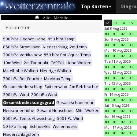
Top Karten
Diagr
Alle Modelle
12
13
14
15
Parameter
Sat 8 Aug 2026
00
01
02
03
500 hPa Geopot. Höhe
850 hPa Temp.
Sun 9 Aug 2026
00
01
02
03
850 hPa Stromlinien
Niederschlag
2m Temp
Mon 10 Aug 2026
700 hPa Vertikalbew
850 hPa Pot. Äquiv. Temp
00
01
02
03
Tue 11 Aug 2026
10m Wind
2m Taupunkt
CAPE/LI
Hohe Wolken
00
01
02
03
Mittelhohe Wolken
Niedrige Wolken
Wed 12 Aug 2026
00
01
02
03
700 hPa Rel. Feuchte
Min/Max Temp.
Thu 13 Aug 2026
Gesamtniederschlag
Spitzenwind
2m Rel. feuchte
00
01
02
03
300 hPa Wind
200 hPa Wind
Fri 14 Aug 2026
00
01
02
03
Gesamtbedeckungsgrad
Gesamtschneehöhe
Sat 15 Aug 2026
Neuschneehöhe
Gesamt-Neuschnee
Mittl. Wolken
00
01
02
03
Sun 16 Aug 2026
850 hPa Temp. Abweichung
500 hPa Wind
00
01
02
03
50 hPa Temp
Schnee/Eis
Wellenhoehe
Mon 17 Aug 2026
00
01
02
03
Niederschlagsform