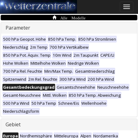
Toggle
naviga
Alle Modelle
Parameter
500 hPa Geopot. Höhe
850 hPa Temp.
850 hPa Stromlinien
Niederschlag
2m Temp
700 hPa Vertikalbew
850 hPa Pot. Äquiv. Temp
10m Wind
2m Taupunkt
CAPE/LI
Hohe Wolken
Mittelhohe Wolken
Niedrige Wolken
700 hPa Rel. Feuchte
Min/Max Temp.
Gesamtniederschlag
Spitzenwind
2m Rel. feuchte
300 hPa Wind
200 hPa Wind
Gesamtbedeckungsgrad
Gesamtschneehöhe
Neuschneehöhe
Gesamt-Neuschnee
Mittl. Wolken
850 hPa Temp. Abweichung
500 hPa Wind
50 hPa Temp
Schnee/Eis
Wellenhoehe
Niederschlagsform
Gebiet
Europa
Nordhemisphäre
Mitteleuropa
Alpen
Nordamerika