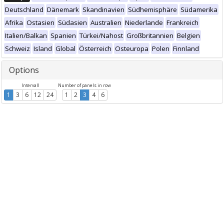
Deutschland
Dänemark
Skandinavien
Südhemisphäre
Südamerika
Afrika
Ostasien
Südasien
Australien
Niederlande
Frankreich
Italien/Balkan
Spanien
Türkei/Nahost
Großbritannien
Belgien
Schweiz
Island
Global
Österreich
Osteuropa
Polen
Finnland
Options
Intervall
Number of panels in row
1
3
6
12
24
1
2
3
4
6