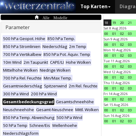
Top Karten
Diagr
Alle Modelle
18
19
20
21
Parameter
Sat 8 Aug 2026
00
01
02
03
500 hPa Geopot. Höhe
850 hPa Temp.
Sun 9 Aug 2026
00
01
02
03
850 hPa Stromlinien
Niederschlag
2m Temp
Mon 10 Aug 2026
700 hPa Vertikalbew
850 hPa Pot. Äquiv. Temp
00
01
02
03
Tue 11 Aug 2026
10m Wind
2m Taupunkt
CAPE/LI
Hohe Wolken
00
01
02
03
Mittelhohe Wolken
Niedrige Wolken
Wed 12 Aug 2026
00
01
02
03
700 hPa Rel. Feuchte
Min/Max Temp.
Thu 13 Aug 2026
Gesamtniederschlag
Spitzenwind
2m Rel. feuchte
00
01
02
03
300 hPa Wind
200 hPa Wind
Fri 14 Aug 2026
00
01
02
03
Gesamtbedeckungsgrad
Gesamtschneehöhe
Sat 15 Aug 2026
Neuschneehöhe
Gesamt-Neuschnee
Mittl. Wolken
00
01
02
03
Sun 16 Aug 2026
850 hPa Temp. Abweichung
500 hPa Wind
00
01
02
03
50 hPa Temp
Schnee/Eis
Wellenhoehe
Niederschlagsform