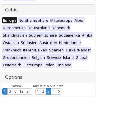
Gebiet
Europa
Nordhemisphäre
Mitteleuropa
Alpen
Nordamerika
Deutschland
Dänemark
Skandinavien
Südhemisphäre
Südamerika
Afrika
Ostasien
Südasien
Australien
Niederlande
Frankreich
Italien/Balkan
Spanien
Türkei/Nahost
Großbritannien
Belgien
Schweiz
Island
Global
Österreich
Osteuropa
Polen
Finnland
Options
Intervall
Number of panels in row
1
3
6
12
24
1
2
3
4
6