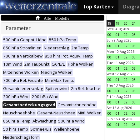
Top Karten
Diagr
Alle Modelle
18
19
20
21
Parameter
Sat 8 Aug 2026
00
01
02
03
500 hPa Geopot. Höhe
850 hPa Temp.
Sun 9 Aug 2026
00
01
02
03
850 hPa Stromlinien
Niederschlag
2m Temp
Mon 10 Aug 2026
700 hPa Vertikalbew
850 hPa Pot. Äquiv. Temp
00
01
02
03
Tue 11 Aug 2026
10m Wind
2m Taupunkt
CAPE/LI
Hohe Wolken
00
01
02
03
Mittelhohe Wolken
Niedrige Wolken
Wed 12 Aug 2026
00
01
02
03
700 hPa Rel. Feuchte
Min/Max Temp.
Thu 13 Aug 2026
Gesamtniederschlag
Spitzenwind
2m Rel. feuchte
00
01
02
03
300 hPa Wind
200 hPa Wind
Fri 14 Aug 2026
00
01
02
03
Gesamtbedeckungsgrad
Gesamtschneehöhe
Sat 15 Aug 2026
Neuschneehöhe
Gesamt-Neuschnee
Mittl. Wolken
00
01
02
03
Sun 16 Aug 2026
850 hPa Temp. Abweichung
500 hPa Wind
00
01
02
03
50 hPa Temp
Schnee/Eis
Wellenhoehe
Niederschlagsform