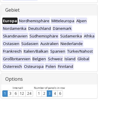
Gebiet
Europa
Nordhemisphäre
Mitteleuropa
Alpen
Nordamerika
Deutschland
Dänemark
Skandinavien
Südhemisphäre
Südamerika
Afrika
Ostasien
Südasien
Australien
Niederlande
Frankreich
Italien/Balkan
Spanien
Türkei/Nahost
Großbritannien
Belgien
Schweiz
Island
Global
Österreich
Osteuropa
Polen
Finnland
Options
Intervall
Number of panels in row
1
3
6
12
24
1
2
3
4
6