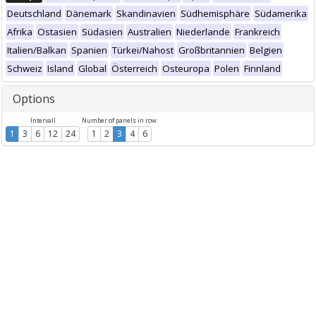
Deutschland
Dänemark
Skandinavien
Südhemisphäre
Südamerika
Afrika
Ostasien
Südasien
Australien
Niederlande
Frankreich
Italien/Balkan
Spanien
Türkei/Nahost
Großbritannien
Belgien
Schweiz
Island
Global
Österreich
Osteuropa
Polen
Finnland
Options
Intervall
Number of panels in row
1
3
6
12
24
1
2
3
4
6