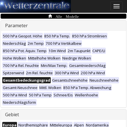
Toggle
naviga
Alle Modelle
Parameter
500 hPa Geopot. Höhe
850 hPa Temp.
850 hPa Stromlinien
Niederschlag
2m Temp
700 hPa Vertikalbew
850 hPa Pot. Äquiv. Temp
10m Wind
2m Taupunkt
CAPE/LI
Hohe Wolken
Mittelhohe Wolken
Niedrige Wolken
700 hPa Rel. Feuchte
Min/Max Temp.
Gesamtniederschlag
Spitzenwind
2m Rel. feuchte
300 hPa Wind
200 hPa Wind
Gesamtbedeckungsgrad
Gesamtschneehöhe
Neuschneehöhe
Gesamt-Neuschnee
Mittl. Wolken
850 hPa Temp. Abweichung
500 hPa Wind
50 hPa Temp
Schnee/Eis
Wellenhoehe
Niederschlagsform
Gebiet
Europa
Nordhemisphäre
Mitteleuropa
Alpen
Nordamerika