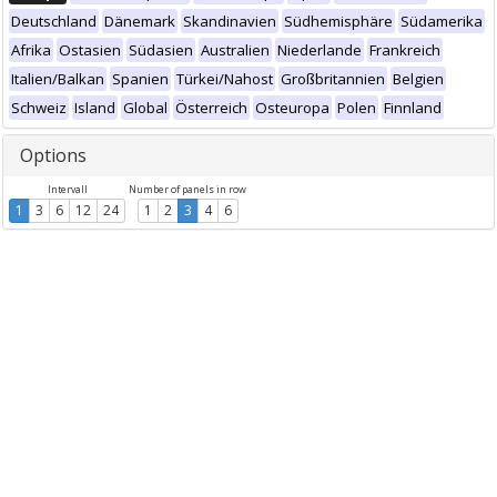
Deutschland
Dänemark
Skandinavien
Südhemisphäre
Südamerika
Afrika
Ostasien
Südasien
Australien
Niederlande
Frankreich
Italien/Balkan
Spanien
Türkei/Nahost
Großbritannien
Belgien
Schweiz
Island
Global
Österreich
Osteuropa
Polen
Finnland
Options
Intervall
Number of panels in row
1
3
6
12
24
1
2
3
4
6