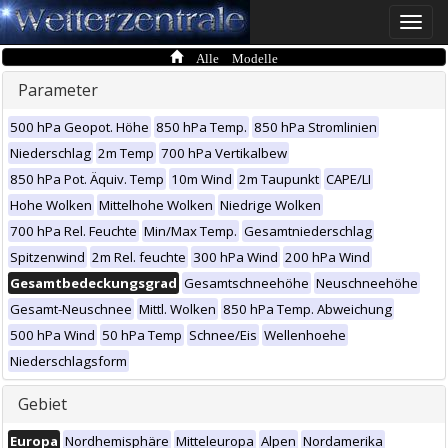
Toggle
naviga
Alle Modelle
Parameter
500 hPa Geopot. Höhe
850 hPa Temp.
850 hPa Stromlinien
Niederschlag
2m Temp
700 hPa Vertikalbew
850 hPa Pot. Äquiv. Temp
10m Wind
2m Taupunkt
CAPE/LI
Hohe Wolken
Mittelhohe Wolken
Niedrige Wolken
700 hPa Rel. Feuchte
Min/Max Temp.
Gesamtniederschlag
Spitzenwind
2m Rel. feuchte
300 hPa Wind
200 hPa Wind
Gesamtbedeckungsgrad
Gesamtschneehöhe
Neuschneehöhe
Gesamt-Neuschnee
Mittl. Wolken
850 hPa Temp. Abweichung
500 hPa Wind
50 hPa Temp
Schnee/Eis
Wellenhoehe
Niederschlagsform
Gebiet
Europa
Nordhemisphäre
Mitteleuropa
Alpen
Nordamerika