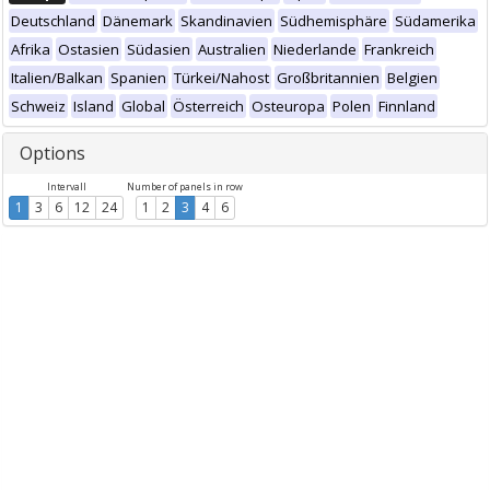
Deutschland
Dänemark
Skandinavien
Südhemisphäre
Südamerika
Afrika
Ostasien
Südasien
Australien
Niederlande
Frankreich
Italien/Balkan
Spanien
Türkei/Nahost
Großbritannien
Belgien
Schweiz
Island
Global
Österreich
Osteuropa
Polen
Finnland
Options
Intervall
Number of panels in row
1
3
6
12
24
1
2
3
4
6