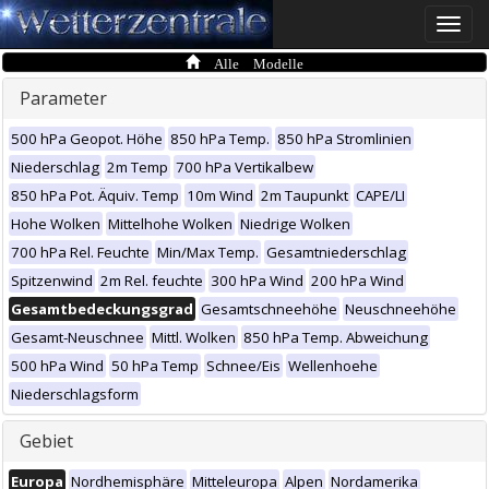
Toggle
naviga
Alle Modelle
Parameter
500 hPa Geopot. Höhe
850 hPa Temp.
850 hPa Stromlinien
Niederschlag
2m Temp
700 hPa Vertikalbew
850 hPa Pot. Äquiv. Temp
10m Wind
2m Taupunkt
CAPE/LI
Hohe Wolken
Mittelhohe Wolken
Niedrige Wolken
700 hPa Rel. Feuchte
Min/Max Temp.
Gesamtniederschlag
Spitzenwind
2m Rel. feuchte
300 hPa Wind
200 hPa Wind
Gesamtbedeckungsgrad
Gesamtschneehöhe
Neuschneehöhe
Gesamt-Neuschnee
Mittl. Wolken
850 hPa Temp. Abweichung
500 hPa Wind
50 hPa Temp
Schnee/Eis
Wellenhoehe
Niederschlagsform
Gebiet
Europa
Nordhemisphäre
Mitteleuropa
Alpen
Nordamerika