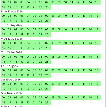
00
01
02
03
04
05
06
07
08
09
10
11
12
13
14
15
16
17
18
19
20
21
22
23
Mon 10 Aug 2026
00
01
02
03
04
05
06
07
08
09
10
11
12
13
14
15
16
17
18
19
20
21
22
23
Tue 11 Aug 2026
00
01
02
03
04
05
06
07
08
09
10
11
12
13
14
15
16
17
18
19
20
21
22
23
Wed 12 Aug 2026
00
01
02
03
04
05
06
07
08
09
10
11
12
13
14
15
16
17
18
19
20
21
22
23
Thu 13 Aug 2026
00
01
02
03
04
05
06
07
08
09
10
11
12
13
14
15
16
17
18
19
20
21
22
23
Fri 14 Aug 2026
00
01
02
03
04
05
06
07
08
09
10
11
12
13
14
15
16
17
18
19
20
21
22
23
Sat 15 Aug 2026
00
01
02
03
04
05
06
07
08
09
10
11
12
13
14
15
16
17
18
19
20
21
22
23
Sun 16 Aug 2026
00
01
02
03
04
05
06
07
08
09
10
11
12
13
14
15
16
17
18
19
20
21
22
23
Mon 17 Aug 2026