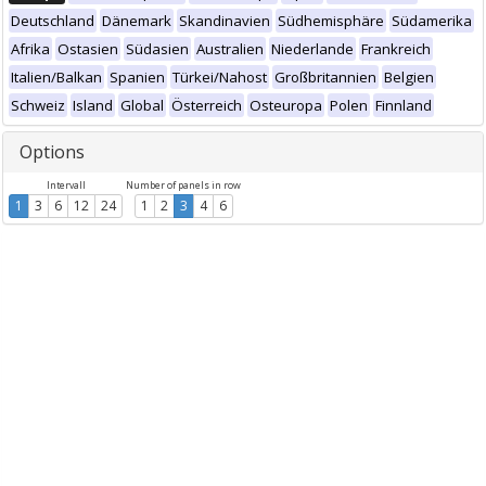
Deutschland
Dänemark
Skandinavien
Südhemisphäre
Südamerika
Afrika
Ostasien
Südasien
Australien
Niederlande
Frankreich
Italien/Balkan
Spanien
Türkei/Nahost
Großbritannien
Belgien
Schweiz
Island
Global
Österreich
Osteuropa
Polen
Finnland
Options
Intervall
Number of panels in row
1
3
6
12
24
1
2
3
4
6