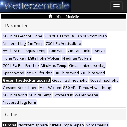
Toggle
naviga
Alle Modelle
Parameter
500 hPa Geopot. Höhe
850 hPa Temp.
850 hPa Stromlinien
Niederschlag
2m Temp
700 hPa Vertikalbew
850 hPa Pot. Äquiv. Temp
10m Wind
2m Taupunkt
CAPE/LI
Hohe Wolken
Mittelhohe Wolken
Niedrige Wolken
700 hPa Rel. Feuchte
Min/Max Temp.
Gesamtniederschlag
Spitzenwind
2m Rel. feuchte
300 hPa Wind
200 hPa Wind
Gesamtbedeckungsgrad
Gesamtschneehöhe
Neuschneehöhe
Gesamt-Neuschnee
Mittl. Wolken
850 hPa Temp. Abweichung
500 hPa Wind
50 hPa Temp
Schnee/Eis
Wellenhoehe
Niederschlagsform
Gebiet
Europa
Nordhemisphäre
Mitteleuropa
Alpen
Nordamerika