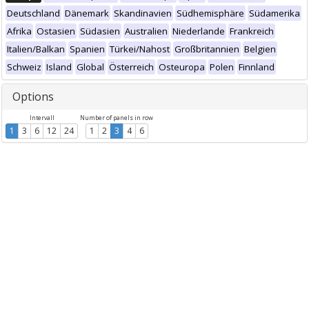
Deutschland
Dänemark
Skandinavien
Südhemisphäre
Südamerika
Afrika
Ostasien
Südasien
Australien
Niederlande
Frankreich
Italien/Balkan
Spanien
Türkei/Nahost
Großbritannien
Belgien
Schweiz
Island
Global
Österreich
Osteuropa
Polen
Finnland
Options
Intervall
Number of panels in row
1
3
6
12
24
1
2
3
4
6