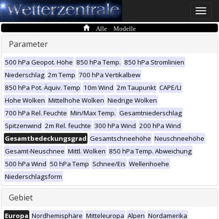
Toggle
naviga
Alle Modelle
Parameter
500 hPa Geopot. Höhe
850 hPa Temp.
850 hPa Stromlinien
Niederschlag
2m Temp
700 hPa Vertikalbew
850 hPa Pot. Äquiv. Temp
10m Wind
2m Taupunkt
CAPE/LI
Hohe Wolken
Mittelhohe Wolken
Niedrige Wolken
700 hPa Rel. Feuchte
Min/Max Temp.
Gesamtniederschlag
Spitzenwind
2m Rel. feuchte
300 hPa Wind
200 hPa Wind
Gesamtbedeckungsgrad
Gesamtschneehöhe
Neuschneehöhe
Gesamt-Neuschnee
Mittl. Wolken
850 hPa Temp. Abweichung
500 hPa Wind
50 hPa Temp
Schnee/Eis
Wellenhoehe
Niederschlagsform
Gebiet
Europa
Nordhemisphäre
Mitteleuropa
Alpen
Nordamerika