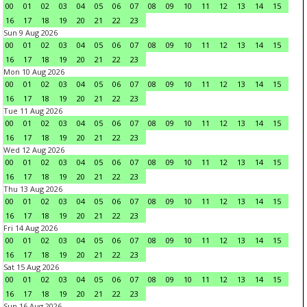
00
01
02
03
04
05
06
07
08
09
10
11
12
13
14
15
16
17
18
19
20
21
22
23
Sun 9 Aug 2026
00
01
02
03
04
05
06
07
08
09
10
11
12
13
14
15
16
17
18
19
20
21
22
23
Mon 10 Aug 2026
00
01
02
03
04
05
06
07
08
09
10
11
12
13
14
15
16
17
18
19
20
21
22
23
Tue 11 Aug 2026
00
01
02
03
04
05
06
07
08
09
10
11
12
13
14
15
16
17
18
19
20
21
22
23
Wed 12 Aug 2026
00
01
02
03
04
05
06
07
08
09
10
11
12
13
14
15
16
17
18
19
20
21
22
23
Thu 13 Aug 2026
00
01
02
03
04
05
06
07
08
09
10
11
12
13
14
15
16
17
18
19
20
21
22
23
Fri 14 Aug 2026
00
01
02
03
04
05
06
07
08
09
10
11
12
13
14
15
16
17
18
19
20
21
22
23
Sat 15 Aug 2026
00
01
02
03
04
05
06
07
08
09
10
11
12
13
14
15
16
17
18
19
20
21
22
23
Sun 16 Aug 2026