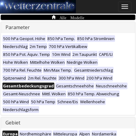
Toggle
naviga
Alle Modelle
Parameter
500 hPa Geopot. Höhe
850 hPa Temp.
850 hPa Stromlinien
Niederschlag
2m Temp
700 hPa Vertikalbew
850 hPa Pot. Äquiv. Temp
10m Wind
2m Taupunkt
CAPE/LI
Hohe Wolken
Mittelhohe Wolken
Niedrige Wolken
700 hPa Rel. Feuchte
Min/Max Temp.
Gesamtniederschlag
Spitzenwind
2m Rel. feuchte
300 hPa Wind
200 hPa Wind
Gesamtbedeckungsgrad
Gesamtschneehöhe
Neuschneehöhe
Gesamt-Neuschnee
Mittl. Wolken
850 hPa Temp. Abweichung
500 hPa Wind
50 hPa Temp
Schnee/Eis
Wellenhoehe
Niederschlagsform
Gebiet
Europa
Nordhemisphäre
Mitteleuropa
Alpen
Nordamerika