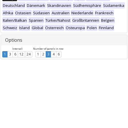
Deutschland
Dänemark
Skandinavien
Südhemisphäre
Südamerika
Afrika
Ostasien
Südasien
Australien
Niederlande
Frankreich
Italien/Balkan
Spanien
Türkei/Nahost
Großbritannien
Belgien
Schweiz
Island
Global
Österreich
Osteuropa
Polen
Finnland
Options
Intervall
Number of panels in row
1
3
6
12
24
1
2
3
4
6