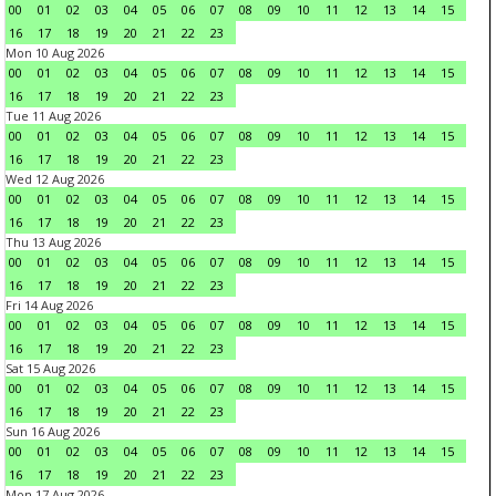
00
01
02
03
04
05
06
07
08
09
10
11
12
13
14
15
16
17
18
19
20
21
22
23
Mon 10 Aug 2026
00
01
02
03
04
05
06
07
08
09
10
11
12
13
14
15
16
17
18
19
20
21
22
23
Tue 11 Aug 2026
00
01
02
03
04
05
06
07
08
09
10
11
12
13
14
15
16
17
18
19
20
21
22
23
Wed 12 Aug 2026
00
01
02
03
04
05
06
07
08
09
10
11
12
13
14
15
16
17
18
19
20
21
22
23
Thu 13 Aug 2026
00
01
02
03
04
05
06
07
08
09
10
11
12
13
14
15
16
17
18
19
20
21
22
23
Fri 14 Aug 2026
00
01
02
03
04
05
06
07
08
09
10
11
12
13
14
15
16
17
18
19
20
21
22
23
Sat 15 Aug 2026
00
01
02
03
04
05
06
07
08
09
10
11
12
13
14
15
16
17
18
19
20
21
22
23
Sun 16 Aug 2026
00
01
02
03
04
05
06
07
08
09
10
11
12
13
14
15
16
17
18
19
20
21
22
23
Mon 17 Aug 2026