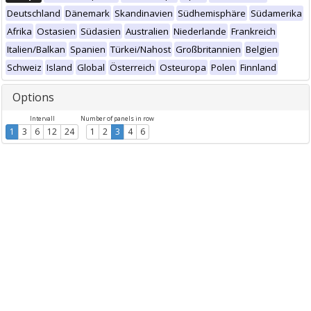
Deutschland
Dänemark
Skandinavien
Südhemisphäre
Südamerika
Afrika
Ostasien
Südasien
Australien
Niederlande
Frankreich
Italien/Balkan
Spanien
Türkei/Nahost
Großbritannien
Belgien
Schweiz
Island
Global
Österreich
Osteuropa
Polen
Finnland
Options
Intervall
Number of panels in row
1
3
6
12
24
1
2
3
4
6