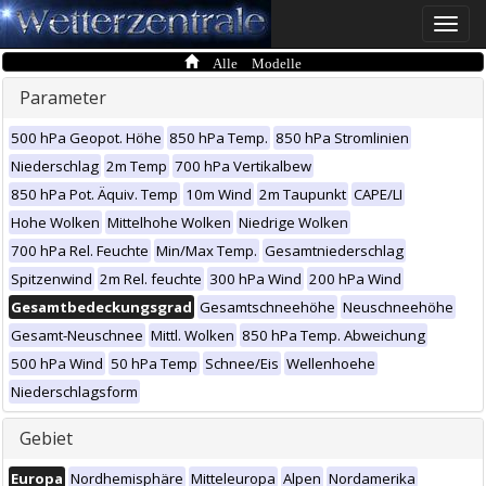
Toggle
naviga
Alle Modelle
Parameter
500 hPa Geopot. Höhe
850 hPa Temp.
850 hPa Stromlinien
Niederschlag
2m Temp
700 hPa Vertikalbew
850 hPa Pot. Äquiv. Temp
10m Wind
2m Taupunkt
CAPE/LI
Hohe Wolken
Mittelhohe Wolken
Niedrige Wolken
700 hPa Rel. Feuchte
Min/Max Temp.
Gesamtniederschlag
Spitzenwind
2m Rel. feuchte
300 hPa Wind
200 hPa Wind
Gesamtbedeckungsgrad
Gesamtschneehöhe
Neuschneehöhe
Gesamt-Neuschnee
Mittl. Wolken
850 hPa Temp. Abweichung
500 hPa Wind
50 hPa Temp
Schnee/Eis
Wellenhoehe
Niederschlagsform
Gebiet
Europa
Nordhemisphäre
Mitteleuropa
Alpen
Nordamerika