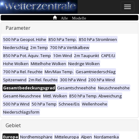
Toggle
naviga
Alle Modelle
Parameter
500 hPa Geopot. Höhe
850 hPa Temp.
850 hPa Stromlinien
Niederschlag
2m Temp
700 hPa Vertikalbew
850 hPa Pot. Äquiv. Temp
10m Wind
2m Taupunkt
CAPE/LI
Hohe Wolken
Mittelhohe Wolken
Niedrige Wolken
700 hPa Rel. Feuchte
Min/Max Temp.
Gesamtniederschlag
Spitzenwind
2m Rel. feuchte
300 hPa Wind
200 hPa Wind
Gesamtbedeckungsgrad
Gesamtschneehöhe
Neuschneehöhe
Gesamt-Neuschnee
Mittl. Wolken
850 hPa Temp. Abweichung
500 hPa Wind
50 hPa Temp
Schnee/Eis
Wellenhoehe
Niederschlagsform
Gebiet
Europa
Nordhemisphäre
Mitteleuropa
Alpen
Nordamerika