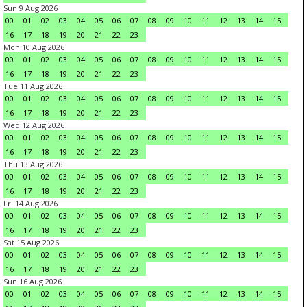
Sun 9 Aug 2026
00
01
02
03
04
05
06
07
08
09
10
11
12
13
14
15
16
17
18
19
20
21
22
23
Mon 10 Aug 2026
00
01
02
03
04
05
06
07
08
09
10
11
12
13
14
15
16
17
18
19
20
21
22
23
Tue 11 Aug 2026
00
01
02
03
04
05
06
07
08
09
10
11
12
13
14
15
16
17
18
19
20
21
22
23
Wed 12 Aug 2026
00
01
02
03
04
05
06
07
08
09
10
11
12
13
14
15
16
17
18
19
20
21
22
23
Thu 13 Aug 2026
00
01
02
03
04
05
06
07
08
09
10
11
12
13
14
15
16
17
18
19
20
21
22
23
Fri 14 Aug 2026
00
01
02
03
04
05
06
07
08
09
10
11
12
13
14
15
16
17
18
19
20
21
22
23
Sat 15 Aug 2026
00
01
02
03
04
05
06
07
08
09
10
11
12
13
14
15
16
17
18
19
20
21
22
23
Sun 16 Aug 2026
00
01
02
03
04
05
06
07
08
09
10
11
12
13
14
15