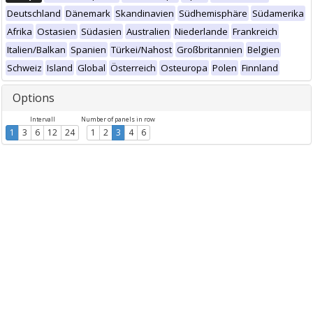
Deutschland
Dänemark
Skandinavien
Südhemisphäre
Südamerika
Afrika
Ostasien
Südasien
Australien
Niederlande
Frankreich
Italien/Balkan
Spanien
Türkei/Nahost
Großbritannien
Belgien
Schweiz
Island
Global
Österreich
Osteuropa
Polen
Finnland
Options
Intervall
Number of panels in row
1
3
6
12
24
1
2
3
4
6