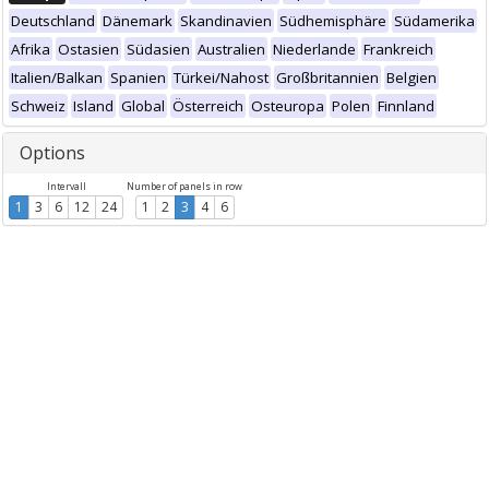
Deutschland
Dänemark
Skandinavien
Südhemisphäre
Südamerika
Afrika
Ostasien
Südasien
Australien
Niederlande
Frankreich
Italien/Balkan
Spanien
Türkei/Nahost
Großbritannien
Belgien
Schweiz
Island
Global
Österreich
Osteuropa
Polen
Finnland
Options
Intervall
Number of panels in row
1
3
6
12
24
1
2
3
4
6