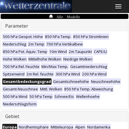
Toggle
naviga
Alle Modelle
Parameter
500 hPa Geopot. Höhe
850 hPa Temp.
850 hPa Stromlinien
Niederschlag
2m Temp
700 hPa Vertikalbew
850 hPa Pot. Äquiv. Temp
10m Wind
2m Taupunkt
CAPE/LI
Hohe Wolken
Mittelhohe Wolken
Niedrige Wolken
700 hPa Rel. Feuchte
Min/Max Temp.
Gesamtniederschlag
Spitzenwind
2m Rel. feuchte
300 hPa Wind
200 hPa Wind
Gesamtbedeckungsgrad
Gesamtschneehöhe
Neuschneehöhe
Gesamt-Neuschnee
Mittl. Wolken
850 hPa Temp. Abweichung
500 hPa Wind
50 hPa Temp
Schnee/Eis
Wellenhoehe
Niederschlagsform
Gebiet
Europa
Nordhemisphäre
Mitteleuropa
Alpen
Nordamerika