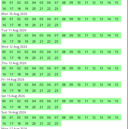
00
01
02
03
04
05
06
07
08
09
10
11
12
13
14
15
16
17
18
19
20
21
22
23
Mon 10 Aug 2026
00
01
02
03
04
05
06
07
08
09
10
11
12
13
14
15
16
17
18
19
20
21
22
23
Tue 11 Aug 2026
00
01
02
03
04
05
06
07
08
09
10
11
12
13
14
15
16
17
18
19
20
21
22
23
Wed 12 Aug 2026
00
01
02
03
04
05
06
07
08
09
10
11
12
13
14
15
16
17
18
19
20
21
22
23
Thu 13 Aug 2026
00
01
02
03
04
05
06
07
08
09
10
11
12
13
14
15
16
17
18
19
20
21
22
23
Fri 14 Aug 2026
00
01
02
03
04
05
06
07
08
09
10
11
12
13
14
15
16
17
18
19
20
21
22
23
Sat 15 Aug 2026
00
01
02
03
04
05
06
07
08
09
10
11
12
13
14
15
16
17
18
19
20
21
22
23
Sun 16 Aug 2026
00
01
02
03
04
05
06
07
08
09
10
11
12
13
14
15
16
17
18
19
20
21
22
23
Mon 17 Aug 2026