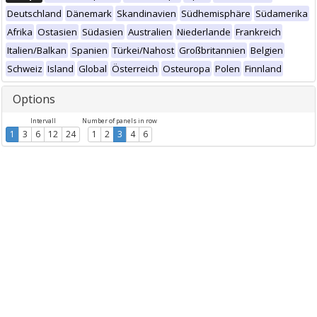
Deutschland
Dänemark
Skandinavien
Südhemisphäre
Südamerika
Afrika
Ostasien
Südasien
Australien
Niederlande
Frankreich
Italien/Balkan
Spanien
Türkei/Nahost
Großbritannien
Belgien
Schweiz
Island
Global
Österreich
Osteuropa
Polen
Finnland
Options
Intervall
Number of panels in row
1
3
6
12
24
1
2
3
4
6