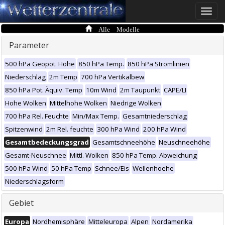
Toggle
naviga
Alle Modelle
Parameter
500 hPa Geopot. Höhe
850 hPa Temp.
850 hPa Stromlinien
Niederschlag
2m Temp
700 hPa Vertikalbew
850 hPa Pot. Äquiv. Temp
10m Wind
2m Taupunkt
CAPE/LI
Hohe Wolken
Mittelhohe Wolken
Niedrige Wolken
700 hPa Rel. Feuchte
Min/Max Temp.
Gesamtniederschlag
Spitzenwind
2m Rel. feuchte
300 hPa Wind
200 hPa Wind
Gesamtbedeckungsgrad
Gesamtschneehöhe
Neuschneehöhe
Gesamt-Neuschnee
Mittl. Wolken
850 hPa Temp. Abweichung
500 hPa Wind
50 hPa Temp
Schnee/Eis
Wellenhoehe
Niederschlagsform
Gebiet
Europa
Nordhemisphäre
Mitteleuropa
Alpen
Nordamerika