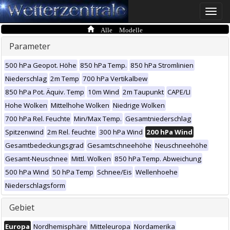
Toggle
naviga
Alle Modelle
Parameter
500 hPa Geopot. Höhe
850 hPa Temp.
850 hPa Stromlinien
Niederschlag
2m Temp
700 hPa Vertikalbew
850 hPa Pot. Äquiv. Temp
10m Wind
2m Taupunkt
CAPE/LI
Hohe Wolken
Mittelhohe Wolken
Niedrige Wolken
700 hPa Rel. Feuchte
Min/Max Temp.
Gesamtniederschlag
Spitzenwind
2m Rel. feuchte
300 hPa Wind
200 hPa Wind
Gesamtbedeckungsgrad
Gesamtschneehöhe
Neuschneehöhe
Gesamt-Neuschnee
Mittl. Wolken
850 hPa Temp. Abweichung
500 hPa Wind
50 hPa Temp
Schnee/Eis
Wellenhoehe
Niederschlagsform
Gebiet
Europa
Nordhemisphäre
Mitteleuropa
Nordamerika