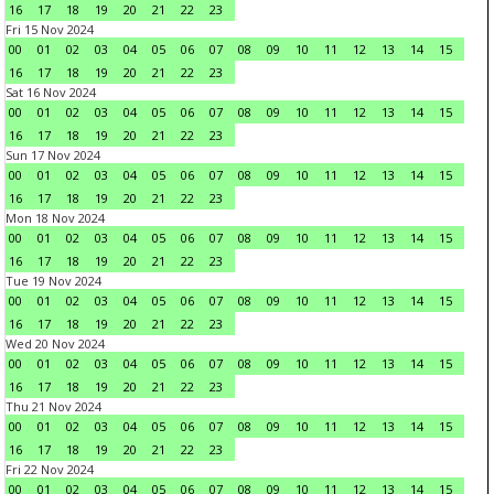
16
17
18
19
20
21
22
23
Fri 15 Nov 2024
00
01
02
03
04
05
06
07
08
09
10
11
12
13
14
15
16
17
18
19
20
21
22
23
Sat 16 Nov 2024
00
01
02
03
04
05
06
07
08
09
10
11
12
13
14
15
16
17
18
19
20
21
22
23
Sun 17 Nov 2024
00
01
02
03
04
05
06
07
08
09
10
11
12
13
14
15
16
17
18
19
20
21
22
23
Mon 18 Nov 2024
00
01
02
03
04
05
06
07
08
09
10
11
12
13
14
15
16
17
18
19
20
21
22
23
Tue 19 Nov 2024
00
01
02
03
04
05
06
07
08
09
10
11
12
13
14
15
16
17
18
19
20
21
22
23
Wed 20 Nov 2024
00
01
02
03
04
05
06
07
08
09
10
11
12
13
14
15
16
17
18
19
20
21
22
23
Thu 21 Nov 2024
00
01
02
03
04
05
06
07
08
09
10
11
12
13
14
15
16
17
18
19
20
21
22
23
Fri 22 Nov 2024
00
01
02
03
04
05
06
07
08
09
10
11
12
13
14
15