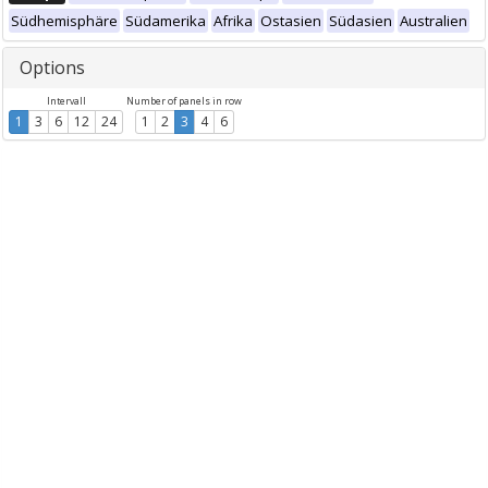
Südhemisphäre
Südamerika
Afrika
Ostasien
Südasien
Australien
Options
Intervall
Number of panels in row
1
3
6
12
24
1
2
3
4
6