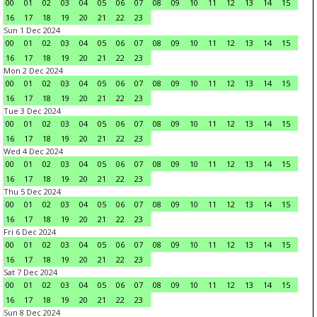
00
01
02
03
04
05
06
07
08
09
10
11
12
13
14
15
16
17
18
19
20
21
22
23
Sun 1 Dec 2024
00
01
02
03
04
05
06
07
08
09
10
11
12
13
14
15
16
17
18
19
20
21
22
23
Mon 2 Dec 2024
00
01
02
03
04
05
06
07
08
09
10
11
12
13
14
15
16
17
18
19
20
21
22
23
Tue 3 Dec 2024
00
01
02
03
04
05
06
07
08
09
10
11
12
13
14
15
16
17
18
19
20
21
22
23
Wed 4 Dec 2024
00
01
02
03
04
05
06
07
08
09
10
11
12
13
14
15
16
17
18
19
20
21
22
23
Thu 5 Dec 2024
00
01
02
03
04
05
06
07
08
09
10
11
12
13
14
15
16
17
18
19
20
21
22
23
Fri 6 Dec 2024
00
01
02
03
04
05
06
07
08
09
10
11
12
13
14
15
16
17
18
19
20
21
22
23
Sat 7 Dec 2024
00
01
02
03
04
05
06
07
08
09
10
11
12
13
14
15
16
17
18
19
20
21
22
23
Sun 8 Dec 2024