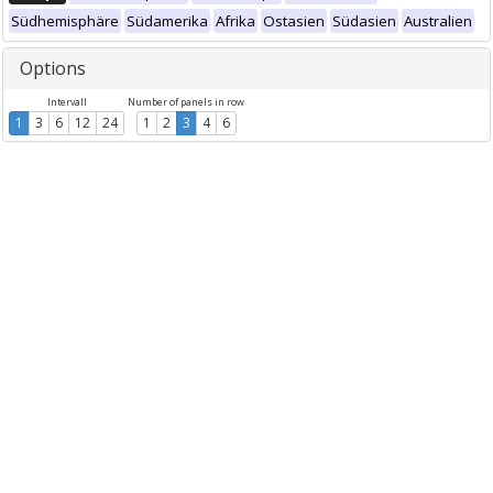
Südhemisphäre
Südamerika
Afrika
Ostasien
Südasien
Australien
Options
Intervall
Number of panels in row
1
3
6
12
24
1
2
3
4
6