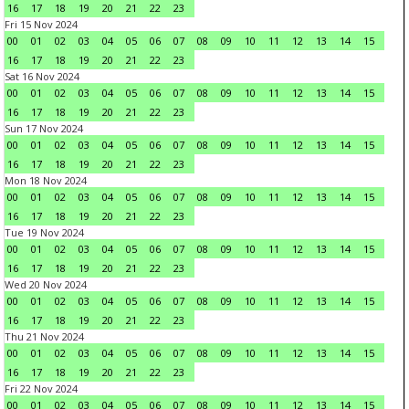
16
17
18
19
20
21
22
23
Fri 15 Nov 2024
00
01
02
03
04
05
06
07
08
09
10
11
12
13
14
15
16
17
18
19
20
21
22
23
Sat 16 Nov 2024
00
01
02
03
04
05
06
07
08
09
10
11
12
13
14
15
16
17
18
19
20
21
22
23
Sun 17 Nov 2024
00
01
02
03
04
05
06
07
08
09
10
11
12
13
14
15
16
17
18
19
20
21
22
23
Mon 18 Nov 2024
00
01
02
03
04
05
06
07
08
09
10
11
12
13
14
15
16
17
18
19
20
21
22
23
Tue 19 Nov 2024
00
01
02
03
04
05
06
07
08
09
10
11
12
13
14
15
16
17
18
19
20
21
22
23
Wed 20 Nov 2024
00
01
02
03
04
05
06
07
08
09
10
11
12
13
14
15
16
17
18
19
20
21
22
23
Thu 21 Nov 2024
00
01
02
03
04
05
06
07
08
09
10
11
12
13
14
15
16
17
18
19
20
21
22
23
Fri 22 Nov 2024
00
01
02
03
04
05
06
07
08
09
10
11
12
13
14
15