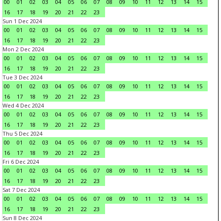
00
01
02
03
04
05
06
07
08
09
10
11
12
13
14
15
16
17
18
19
20
21
22
23
Sun 1 Dec 2024
00
01
02
03
04
05
06
07
08
09
10
11
12
13
14
15
16
17
18
19
20
21
22
23
Mon 2 Dec 2024
00
01
02
03
04
05
06
07
08
09
10
11
12
13
14
15
16
17
18
19
20
21
22
23
Tue 3 Dec 2024
00
01
02
03
04
05
06
07
08
09
10
11
12
13
14
15
16
17
18
19
20
21
22
23
Wed 4 Dec 2024
00
01
02
03
04
05
06
07
08
09
10
11
12
13
14
15
16
17
18
19
20
21
22
23
Thu 5 Dec 2024
00
01
02
03
04
05
06
07
08
09
10
11
12
13
14
15
16
17
18
19
20
21
22
23
Fri 6 Dec 2024
00
01
02
03
04
05
06
07
08
09
10
11
12
13
14
15
16
17
18
19
20
21
22
23
Sat 7 Dec 2024
00
01
02
03
04
05
06
07
08
09
10
11
12
13
14
15
16
17
18
19
20
21
22
23
Sun 8 Dec 2024