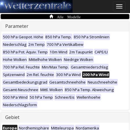
Toggle
naviga
Alle Modelle
Parameter
500 hPa Geopot. Höhe
850 hPa Temp.
850 hPa Stromlinien
Niederschlag
2m Temp
700 hPa Vertikalbew
850 hPa Pot. Äquiv. Temp
10m Wind
2m Taupunkt
CAPE/LI
Hohe Wolken
Mittelhohe Wolken
Niedrige Wolken
700 hPa Rel. Feuchte
Min/Max Temp.
Gesamtniederschlag
Spitzenwind
2m Rel. feuchte
300 hPa Wind
200 hPa Wind
Gesamtbedeckungsgrad
Gesamtschneehöhe
Neuschneehöhe
Gesamt-Neuschnee
Mittl. Wolken
850 hPa Temp. Abweichung
500 hPa Wind
50 hPa Temp
Schnee/Eis
Wellenhoehe
Niederschlagsform
Gebiet
Europa
Nordhemisphäre
Mitteleuropa
Nordamerika