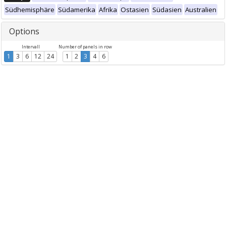
Südhemisphäre
Südamerika
Afrika
Ostasien
Südasien
Australien
Options
Intervall
Number of panels in row
1
3
6
12
24
1
2
3
4
6