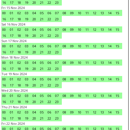
16
17
18
19
20
21
22
23
Fri 15 Nov 2024
00
01
02
03
04
05
06
07
08
09
10
11
12
13
14
15
16
17
18
19
20
21
22
23
Sat 16 Nov 2024
00
01
02
03
04
05
06
07
08
09
10
11
12
13
14
15
16
17
18
19
20
21
22
23
Sun 17 Nov 2024
00
01
02
03
04
05
06
07
08
09
10
11
12
13
14
15
16
17
18
19
20
21
22
23
Mon 18 Nov 2024
00
01
02
03
04
05
06
07
08
09
10
11
12
13
14
15
16
17
18
19
20
21
22
23
Tue 19 Nov 2024
00
01
02
03
04
05
06
07
08
09
10
11
12
13
14
15
16
17
18
19
20
21
22
23
Wed 20 Nov 2024
00
01
02
03
04
05
06
07
08
09
10
11
12
13
14
15
16
17
18
19
20
21
22
23
Thu 21 Nov 2024
00
01
02
03
04
05
06
07
08
09
10
11
12
13
14
15
16
17
18
19
20
21
22
23
Fri 22 Nov 2024
00
01
02
03
04
05
06
07
08
09
10
11
12
13
14
15