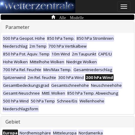
Toggle
naviga
Alle Modelle
Parameter
500 hPa Geopot. Höhe
850 hPa Temp.
850 hPa Stromlinien
Niederschlag
2m Temp
700 hPa Vertikalbew
850 hPa Pot. Äquiv. Temp
10m Wind
2m Taupunkt
CAPE/LI
Hohe Wolken
Mittelhohe Wolken
Niedrige Wolken
700 hPa Rel. Feuchte
Min/Max Temp.
Gesamtniederschlag
Spitzenwind
2m Rel. feuchte
300 hPa Wind
200 hPa Wind
Gesamtbedeckungsgrad
Gesamtschneehöhe
Neuschneehöhe
Gesamt-Neuschnee
Mittl. Wolken
850 hPa Temp. Abweichung
500 hPa Wind
50 hPa Temp
Schnee/Eis
Wellenhoehe
Niederschlagsform
Gebiet
Europa
Nordhemisphäre
Mitteleuropa
Nordamerika