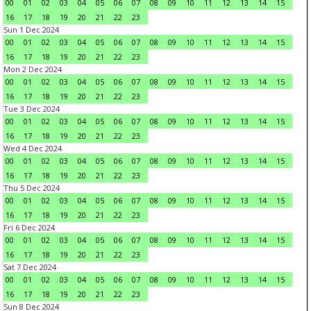
00
01
02
03
04
05
06
07
08
09
10
11
12
13
14
15
16
17
18
19
20
21
22
23
Sun 1 Dec 2024
00
01
02
03
04
05
06
07
08
09
10
11
12
13
14
15
16
17
18
19
20
21
22
23
Mon 2 Dec 2024
00
01
02
03
04
05
06
07
08
09
10
11
12
13
14
15
16
17
18
19
20
21
22
23
Tue 3 Dec 2024
00
01
02
03
04
05
06
07
08
09
10
11
12
13
14
15
16
17
18
19
20
21
22
23
Wed 4 Dec 2024
00
01
02
03
04
05
06
07
08
09
10
11
12
13
14
15
16
17
18
19
20
21
22
23
Thu 5 Dec 2024
00
01
02
03
04
05
06
07
08
09
10
11
12
13
14
15
16
17
18
19
20
21
22
23
Fri 6 Dec 2024
00
01
02
03
04
05
06
07
08
09
10
11
12
13
14
15
16
17
18
19
20
21
22
23
Sat 7 Dec 2024
00
01
02
03
04
05
06
07
08
09
10
11
12
13
14
15
16
17
18
19
20
21
22
23
Sun 8 Dec 2024