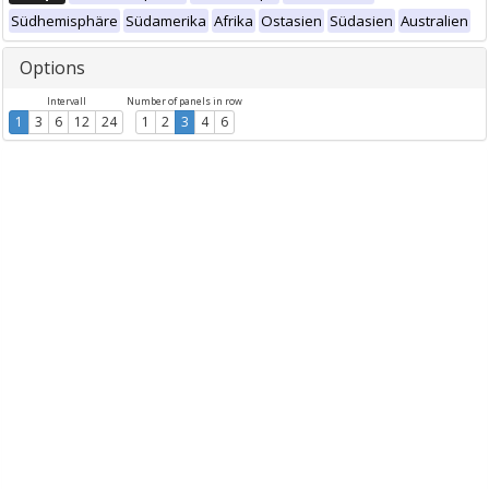
Südhemisphäre
Südamerika
Afrika
Ostasien
Südasien
Australien
Options
Intervall
Number of panels in row
1
3
6
12
24
1
2
3
4
6