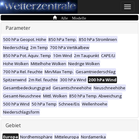
Toggle
naviga
Alle Modelle
Parameter
500 hPa Geopot. Höhe
850 hPa Temp.
850 hPa Stromlinien
Niederschlag
2m Temp
700 hPa Vertikalbew
850 hPa Pot. Äquiv. Temp
10m Wind
2m Taupunkt
CAPE/LI
Hohe Wolken
Mittelhohe Wolken
Niedrige Wolken
700 hPa Rel. Feuchte
Min/Max Temp.
Gesamtniederschlag
Spitzenwind
2m Rel. feuchte
300 hPa Wind
200 hPa Wind
Gesamtbedeckungsgrad
Gesamtschneehöhe
Neuschneehöhe
Gesamt-Neuschnee
Mittl. Wolken
850 hPa Temp. Abweichung
500 hPa Wind
50 hPa Temp
Schnee/Eis
Wellenhoehe
Niederschlagsform
Gebiet
Europa
Nordhemisphäre
Mitteleuropa
Nordamerika