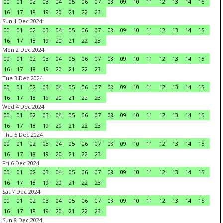
00
01
02
03
04
05
06
07
08
09
10
11
12
13
14
15
16
17
18
19
20
21
22
23
Sun 1 Dec 2024
00
01
02
03
04
05
06
07
08
09
10
11
12
13
14
15
16
17
18
19
20
21
22
23
Mon 2 Dec 2024
00
01
02
03
04
05
06
07
08
09
10
11
12
13
14
15
16
17
18
19
20
21
22
23
Tue 3 Dec 2024
00
01
02
03
04
05
06
07
08
09
10
11
12
13
14
15
16
17
18
19
20
21
22
23
Wed 4 Dec 2024
00
01
02
03
04
05
06
07
08
09
10
11
12
13
14
15
16
17
18
19
20
21
22
23
Thu 5 Dec 2024
00
01
02
03
04
05
06
07
08
09
10
11
12
13
14
15
16
17
18
19
20
21
22
23
Fri 6 Dec 2024
00
01
02
03
04
05
06
07
08
09
10
11
12
13
14
15
16
17
18
19
20
21
22
23
Sat 7 Dec 2024
00
01
02
03
04
05
06
07
08
09
10
11
12
13
14
15
16
17
18
19
20
21
22
23
Sun 8 Dec 2024