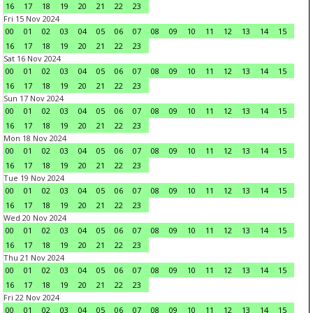
16
17
18
19
20
21
22
23
Fri 15 Nov 2024
00
01
02
03
04
05
06
07
08
09
10
11
12
13
14
15
16
17
18
19
20
21
22
23
Sat 16 Nov 2024
00
01
02
03
04
05
06
07
08
09
10
11
12
13
14
15
16
17
18
19
20
21
22
23
Sun 17 Nov 2024
00
01
02
03
04
05
06
07
08
09
10
11
12
13
14
15
16
17
18
19
20
21
22
23
Mon 18 Nov 2024
00
01
02
03
04
05
06
07
08
09
10
11
12
13
14
15
16
17
18
19
20
21
22
23
Tue 19 Nov 2024
00
01
02
03
04
05
06
07
08
09
10
11
12
13
14
15
16
17
18
19
20
21
22
23
Wed 20 Nov 2024
00
01
02
03
04
05
06
07
08
09
10
11
12
13
14
15
16
17
18
19
20
21
22
23
Thu 21 Nov 2024
00
01
02
03
04
05
06
07
08
09
10
11
12
13
14
15
16
17
18
19
20
21
22
23
Fri 22 Nov 2024
00
01
02
03
04
05
06
07
08
09
10
11
12
13
14
15