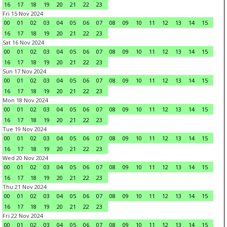
16
17
18
19
20
21
22
23
Fri 15 Nov 2024
00
01
02
03
04
05
06
07
08
09
10
11
12
13
14
15
16
17
18
19
20
21
22
23
Sat 16 Nov 2024
00
01
02
03
04
05
06
07
08
09
10
11
12
13
14
15
16
17
18
19
20
21
22
23
Sun 17 Nov 2024
00
01
02
03
04
05
06
07
08
09
10
11
12
13
14
15
16
17
18
19
20
21
22
23
Mon 18 Nov 2024
00
01
02
03
04
05
06
07
08
09
10
11
12
13
14
15
16
17
18
19
20
21
22
23
Tue 19 Nov 2024
00
01
02
03
04
05
06
07
08
09
10
11
12
13
14
15
16
17
18
19
20
21
22
23
Wed 20 Nov 2024
00
01
02
03
04
05
06
07
08
09
10
11
12
13
14
15
16
17
18
19
20
21
22
23
Thu 21 Nov 2024
00
01
02
03
04
05
06
07
08
09
10
11
12
13
14
15
16
17
18
19
20
21
22
23
Fri 22 Nov 2024
00
01
02
03
04
05
06
07
08
09
10
11
12
13
14
15