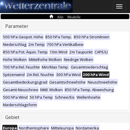
Toggle
naviga
Alle Modelle
Parameter
500 hPa Geopot. Höhe
850 hPa Temp.
850 hPa Stromlinien
Niederschlag
2m Temp
700 hPa Vertikalbew
850 hPa Pot. Äquiv. Temp
10m Wind
2m Taupunkt
CAPE/LI
Hohe Wolken
Mittelhohe Wolken
Niedrige Wolken
700 hPa Rel. Feuchte
Min/Max Temp.
Gesamtniederschlag
Spitzenwind
2m Rel. feuchte
300 hPa Wind
200 hPa Wind
Gesamtbedeckungsgrad
Gesamtschneehöhe
Neuschneehöhe
Gesamt-Neuschnee
Mittl. Wolken
850 hPa Temp. Abweichung
500 hPa Wind
50 hPa Temp
Schnee/Eis
Wellenhoehe
Niederschlagsform
Gebiet
Europa
Nordhemisphäre
Mitteleuropa
Nordamerika