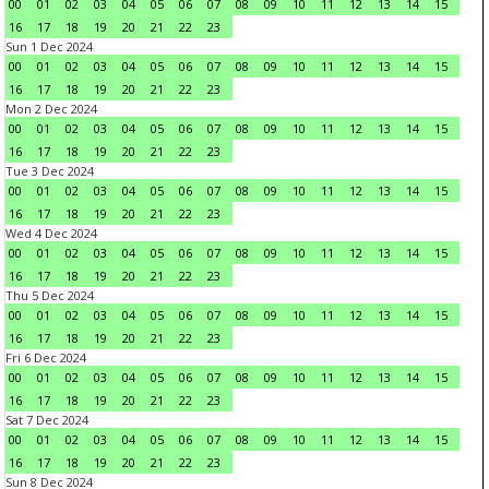
00
01
02
03
04
05
06
07
08
09
10
11
12
13
14
15
16
17
18
19
20
21
22
23
Sun 1 Dec 2024
00
01
02
03
04
05
06
07
08
09
10
11
12
13
14
15
16
17
18
19
20
21
22
23
Mon 2 Dec 2024
00
01
02
03
04
05
06
07
08
09
10
11
12
13
14
15
16
17
18
19
20
21
22
23
Tue 3 Dec 2024
00
01
02
03
04
05
06
07
08
09
10
11
12
13
14
15
16
17
18
19
20
21
22
23
Wed 4 Dec 2024
00
01
02
03
04
05
06
07
08
09
10
11
12
13
14
15
16
17
18
19
20
21
22
23
Thu 5 Dec 2024
00
01
02
03
04
05
06
07
08
09
10
11
12
13
14
15
16
17
18
19
20
21
22
23
Fri 6 Dec 2024
00
01
02
03
04
05
06
07
08
09
10
11
12
13
14
15
16
17
18
19
20
21
22
23
Sat 7 Dec 2024
00
01
02
03
04
05
06
07
08
09
10
11
12
13
14
15
16
17
18
19
20
21
22
23
Sun 8 Dec 2024