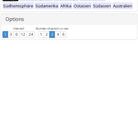
Südhemisphäre
Südamerika
Afrika
Ostasien
Südasien
Australien
Options
Intervall
Number of panels in row
1
3
6
12
24
1
2
3
4
6