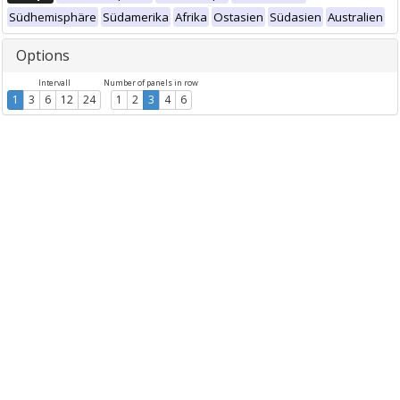
Südhemisphäre
Südamerika
Afrika
Ostasien
Südasien
Australien
Options
Intervall
Number of panels in row
1
3
6
12
24
1
2
3
4
6