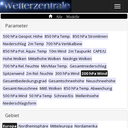
Toggle
naviga
Alle Modelle
Parameter
500 hPa Geopot. Höhe
850 hPa Temp.
850 hPa Stromlinien
Niederschlag
2m Temp
700 hPa Vertikalbew
850 hPa Pot. Äquiv. Temp
10m Wind
2m Taupunkt
CAPE/LI
Hohe Wolken
Mittelhohe Wolken
Niedrige Wolken
700 hPa Rel. Feuchte
Min/Max Temp.
Gesamtniederschlag
Spitzenwind
2m Rel. feuchte
300 hPa Wind
200 hPa Wind
Gesamtbedeckungsgrad
Gesamtschneehöhe
Neuschneehöhe
Gesamt-Neuschnee
Mittl. Wolken
850 hPa Temp. Abweichung
500 hPa Wind
50 hPa Temp
Schnee/Eis
Wellenhoehe
Niederschlagsform
Gebiet
Europa
Nordhemisphäre
Mitteleuropa
Nordamerika