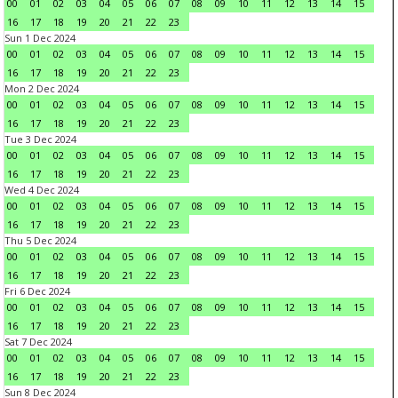
00
01
02
03
04
05
06
07
08
09
10
11
12
13
14
15
16
17
18
19
20
21
22
23
Sun 1 Dec 2024
00
01
02
03
04
05
06
07
08
09
10
11
12
13
14
15
16
17
18
19
20
21
22
23
Mon 2 Dec 2024
00
01
02
03
04
05
06
07
08
09
10
11
12
13
14
15
16
17
18
19
20
21
22
23
Tue 3 Dec 2024
00
01
02
03
04
05
06
07
08
09
10
11
12
13
14
15
16
17
18
19
20
21
22
23
Wed 4 Dec 2024
00
01
02
03
04
05
06
07
08
09
10
11
12
13
14
15
16
17
18
19
20
21
22
23
Thu 5 Dec 2024
00
01
02
03
04
05
06
07
08
09
10
11
12
13
14
15
16
17
18
19
20
21
22
23
Fri 6 Dec 2024
00
01
02
03
04
05
06
07
08
09
10
11
12
13
14
15
16
17
18
19
20
21
22
23
Sat 7 Dec 2024
00
01
02
03
04
05
06
07
08
09
10
11
12
13
14
15
16
17
18
19
20
21
22
23
Sun 8 Dec 2024