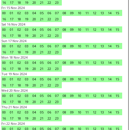
16
17
18
19
20
21
22
23
Fri 15 Nov 2024
00
01
02
03
04
05
06
07
08
09
10
11
12
13
14
15
16
17
18
19
20
21
22
23
Sat 16 Nov 2024
00
01
02
03
04
05
06
07
08
09
10
11
12
13
14
15
16
17
18
19
20
21
22
23
Sun 17 Nov 2024
00
01
02
03
04
05
06
07
08
09
10
11
12
13
14
15
16
17
18
19
20
21
22
23
Mon 18 Nov 2024
00
01
02
03
04
05
06
07
08
09
10
11
12
13
14
15
16
17
18
19
20
21
22
23
Tue 19 Nov 2024
00
01
02
03
04
05
06
07
08
09
10
11
12
13
14
15
16
17
18
19
20
21
22
23
Wed 20 Nov 2024
00
01
02
03
04
05
06
07
08
09
10
11
12
13
14
15
16
17
18
19
20
21
22
23
Thu 21 Nov 2024
00
01
02
03
04
05
06
07
08
09
10
11
12
13
14
15
16
17
18
19
20
21
22
23
Fri 22 Nov 2024
00
01
02
03
04
05
06
07
08
09
10
11
12
13
14
15