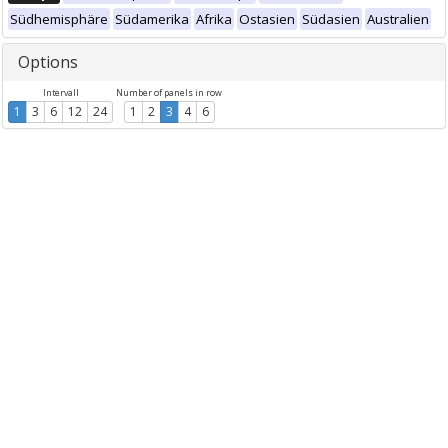
Südhemisphäre
Südamerika
Afrika
Ostasien
Südasien
Australien
Options
Intervall
Number of panels in row
1
3
6
12
24
1
2
3
4
6