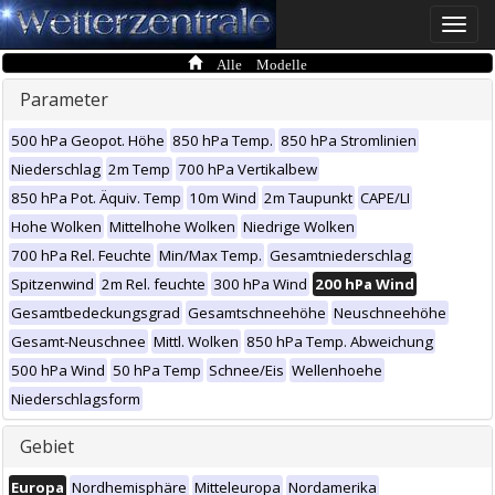
Toggle
naviga
Alle Modelle
Parameter
500 hPa Geopot. Höhe
850 hPa Temp.
850 hPa Stromlinien
Niederschlag
2m Temp
700 hPa Vertikalbew
850 hPa Pot. Äquiv. Temp
10m Wind
2m Taupunkt
CAPE/LI
Hohe Wolken
Mittelhohe Wolken
Niedrige Wolken
700 hPa Rel. Feuchte
Min/Max Temp.
Gesamtniederschlag
Spitzenwind
2m Rel. feuchte
300 hPa Wind
200 hPa Wind
Gesamtbedeckungsgrad
Gesamtschneehöhe
Neuschneehöhe
Gesamt-Neuschnee
Mittl. Wolken
850 hPa Temp. Abweichung
500 hPa Wind
50 hPa Temp
Schnee/Eis
Wellenhoehe
Niederschlagsform
Gebiet
Europa
Nordhemisphäre
Mitteleuropa
Nordamerika