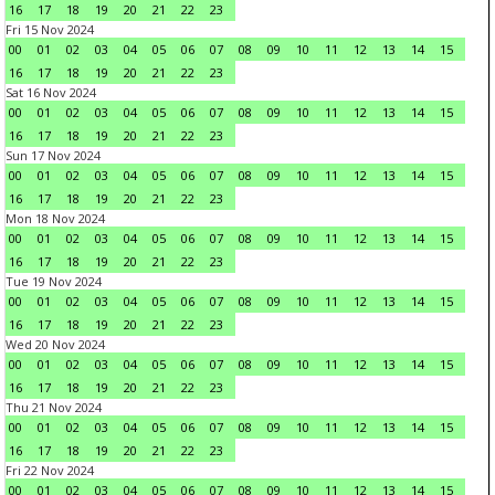
16
17
18
19
20
21
22
23
Fri 15 Nov 2024
00
01
02
03
04
05
06
07
08
09
10
11
12
13
14
15
16
17
18
19
20
21
22
23
Sat 16 Nov 2024
00
01
02
03
04
05
06
07
08
09
10
11
12
13
14
15
16
17
18
19
20
21
22
23
Sun 17 Nov 2024
00
01
02
03
04
05
06
07
08
09
10
11
12
13
14
15
16
17
18
19
20
21
22
23
Mon 18 Nov 2024
00
01
02
03
04
05
06
07
08
09
10
11
12
13
14
15
16
17
18
19
20
21
22
23
Tue 19 Nov 2024
00
01
02
03
04
05
06
07
08
09
10
11
12
13
14
15
16
17
18
19
20
21
22
23
Wed 20 Nov 2024
00
01
02
03
04
05
06
07
08
09
10
11
12
13
14
15
16
17
18
19
20
21
22
23
Thu 21 Nov 2024
00
01
02
03
04
05
06
07
08
09
10
11
12
13
14
15
16
17
18
19
20
21
22
23
Fri 22 Nov 2024
00
01
02
03
04
05
06
07
08
09
10
11
12
13
14
15