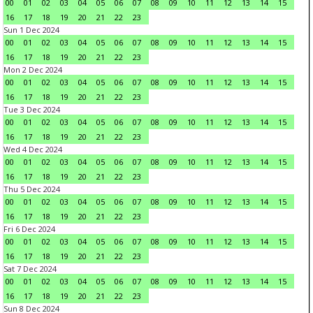
00
01
02
03
04
05
06
07
08
09
10
11
12
13
14
15
16
17
18
19
20
21
22
23
Sun 1 Dec 2024
00
01
02
03
04
05
06
07
08
09
10
11
12
13
14
15
16
17
18
19
20
21
22
23
Mon 2 Dec 2024
00
01
02
03
04
05
06
07
08
09
10
11
12
13
14
15
16
17
18
19
20
21
22
23
Tue 3 Dec 2024
00
01
02
03
04
05
06
07
08
09
10
11
12
13
14
15
16
17
18
19
20
21
22
23
Wed 4 Dec 2024
00
01
02
03
04
05
06
07
08
09
10
11
12
13
14
15
16
17
18
19
20
21
22
23
Thu 5 Dec 2024
00
01
02
03
04
05
06
07
08
09
10
11
12
13
14
15
16
17
18
19
20
21
22
23
Fri 6 Dec 2024
00
01
02
03
04
05
06
07
08
09
10
11
12
13
14
15
16
17
18
19
20
21
22
23
Sat 7 Dec 2024
00
01
02
03
04
05
06
07
08
09
10
11
12
13
14
15
16
17
18
19
20
21
22
23
Sun 8 Dec 2024