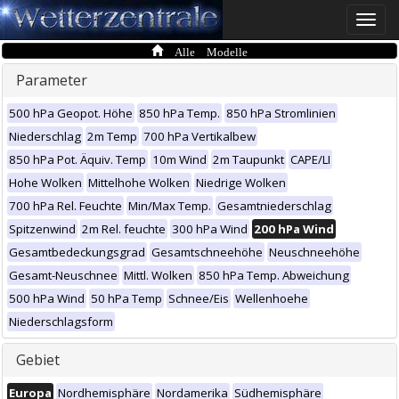
Toggle
naviga
Alle Modelle
Parameter
500 hPa Geopot. Höhe
850 hPa Temp.
850 hPa Stromlinien
Niederschlag
2m Temp
700 hPa Vertikalbew
850 hPa Pot. Äquiv. Temp
10m Wind
2m Taupunkt
CAPE/LI
Hohe Wolken
Mittelhohe Wolken
Niedrige Wolken
700 hPa Rel. Feuchte
Min/Max Temp.
Gesamtniederschlag
Spitzenwind
2m Rel. feuchte
300 hPa Wind
200 hPa Wind
Gesamtbedeckungsgrad
Gesamtschneehöhe
Neuschneehöhe
Gesamt-Neuschnee
Mittl. Wolken
850 hPa Temp. Abweichung
500 hPa Wind
50 hPa Temp
Schnee/Eis
Wellenhoehe
Niederschlagsform
Gebiet
Europa
Nordhemisphäre
Nordamerika
Südhemisphäre