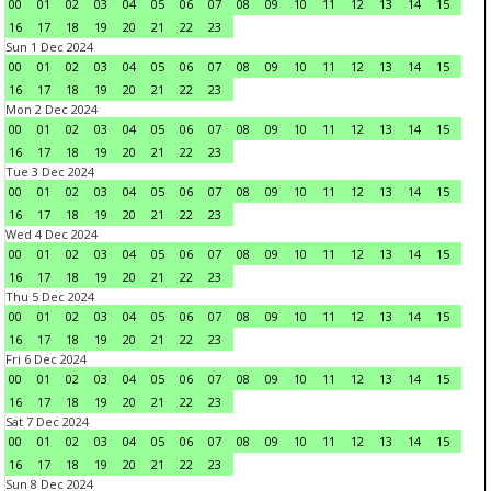
00
01
02
03
04
05
06
07
08
09
10
11
12
13
14
15
16
17
18
19
20
21
22
23
Sun 1 Dec 2024
00
01
02
03
04
05
06
07
08
09
10
11
12
13
14
15
16
17
18
19
20
21
22
23
Mon 2 Dec 2024
00
01
02
03
04
05
06
07
08
09
10
11
12
13
14
15
16
17
18
19
20
21
22
23
Tue 3 Dec 2024
00
01
02
03
04
05
06
07
08
09
10
11
12
13
14
15
16
17
18
19
20
21
22
23
Wed 4 Dec 2024
00
01
02
03
04
05
06
07
08
09
10
11
12
13
14
15
16
17
18
19
20
21
22
23
Thu 5 Dec 2024
00
01
02
03
04
05
06
07
08
09
10
11
12
13
14
15
16
17
18
19
20
21
22
23
Fri 6 Dec 2024
00
01
02
03
04
05
06
07
08
09
10
11
12
13
14
15
16
17
18
19
20
21
22
23
Sat 7 Dec 2024
00
01
02
03
04
05
06
07
08
09
10
11
12
13
14
15
16
17
18
19
20
21
22
23
Sun 8 Dec 2024