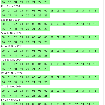
16
17
18
19
20
21
22
23
Fri 15 Nov 2024
00
01
02
03
04
05
06
07
08
09
10
11
12
13
14
15
16
17
18
19
20
21
22
23
Sat 16 Nov 2024
00
01
02
03
04
05
06
07
08
09
10
11
12
13
14
15
16
17
18
19
20
21
22
23
Sun 17 Nov 2024
00
01
02
03
04
05
06
07
08
09
10
11
12
13
14
15
16
17
18
19
20
21
22
23
Mon 18 Nov 2024
00
01
02
03
04
05
06
07
08
09
10
11
12
13
14
15
16
17
18
19
20
21
22
23
Tue 19 Nov 2024
00
01
02
03
04
05
06
07
08
09
10
11
12
13
14
15
16
17
18
19
20
21
22
23
Wed 20 Nov 2024
00
01
02
03
04
05
06
07
08
09
10
11
12
13
14
15
16
17
18
19
20
21
22
23
Thu 21 Nov 2024
00
01
02
03
04
05
06
07
08
09
10
11
12
13
14
15
16
17
18
19
20
21
22
23
Fri 22 Nov 2024
00
01
02
03
04
05
06
07
08
09
10
11
12
13
14
15