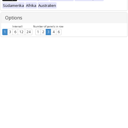
Südamerika
Afrika
Australien
Options
Intervall
Number of panels in row
1
3
6
12
24
1
2
3
4
6