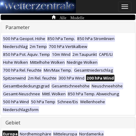
Toggle
naviga
Alle Modelle
Parameter
500 hPa Geopot. Höhe
850 hPa Temp.
850 hPa Stromlinien
Niederschlag
2m Temp
700 hPa Vertikalbew
850 hPa Pot. Äquiv. Temp
10m Wind
2m Taupunkt
CAPE/LI
Hohe Wolken
Mittelhohe Wolken
Niedrige Wolken
700 hPa Rel. Feuchte
Min/Max Temp.
Gesamtniederschlag
Spitzenwind
2m Rel. feuchte
300 hPa Wind
200 hPa Wind
Gesamtbedeckungsgrad
Gesamtschneehöhe
Neuschneehöhe
Gesamt-Neuschnee
Mittl. Wolken
850 hPa Temp. Abweichung
500 hPa Wind
50 hPa Temp
Schnee/Eis
Wellenhoehe
Niederschlagsform
Gebiet
Europa
Nordhemisphäre
Mitteleuropa
Nordamerika