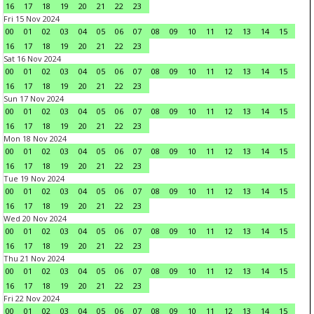
16
17
18
19
20
21
22
23
Fri 15 Nov 2024
00
01
02
03
04
05
06
07
08
09
10
11
12
13
14
15
16
17
18
19
20
21
22
23
Sat 16 Nov 2024
00
01
02
03
04
05
06
07
08
09
10
11
12
13
14
15
16
17
18
19
20
21
22
23
Sun 17 Nov 2024
00
01
02
03
04
05
06
07
08
09
10
11
12
13
14
15
16
17
18
19
20
21
22
23
Mon 18 Nov 2024
00
01
02
03
04
05
06
07
08
09
10
11
12
13
14
15
16
17
18
19
20
21
22
23
Tue 19 Nov 2024
00
01
02
03
04
05
06
07
08
09
10
11
12
13
14
15
16
17
18
19
20
21
22
23
Wed 20 Nov 2024
00
01
02
03
04
05
06
07
08
09
10
11
12
13
14
15
16
17
18
19
20
21
22
23
Thu 21 Nov 2024
00
01
02
03
04
05
06
07
08
09
10
11
12
13
14
15
16
17
18
19
20
21
22
23
Fri 22 Nov 2024
00
01
02
03
04
05
06
07
08
09
10
11
12
13
14
15