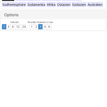
Südhemisphäre
Südamerika
Afrika
Ostasien
Südasien
Australien
Options
Intervall
Number of panels in row
1
3
6
12
24
1
2
3
4
6