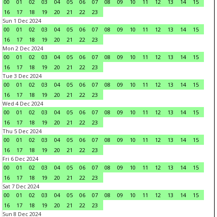
00
01
02
03
04
05
06
07
08
09
10
11
12
13
14
15
16
17
18
19
20
21
22
23
Sun 1 Dec 2024
00
01
02
03
04
05
06
07
08
09
10
11
12
13
14
15
16
17
18
19
20
21
22
23
Mon 2 Dec 2024
00
01
02
03
04
05
06
07
08
09
10
11
12
13
14
15
16
17
18
19
20
21
22
23
Tue 3 Dec 2024
00
01
02
03
04
05
06
07
08
09
10
11
12
13
14
15
16
17
18
19
20
21
22
23
Wed 4 Dec 2024
00
01
02
03
04
05
06
07
08
09
10
11
12
13
14
15
16
17
18
19
20
21
22
23
Thu 5 Dec 2024
00
01
02
03
04
05
06
07
08
09
10
11
12
13
14
15
16
17
18
19
20
21
22
23
Fri 6 Dec 2024
00
01
02
03
04
05
06
07
08
09
10
11
12
13
14
15
16
17
18
19
20
21
22
23
Sat 7 Dec 2024
00
01
02
03
04
05
06
07
08
09
10
11
12
13
14
15
16
17
18
19
20
21
22
23
Sun 8 Dec 2024