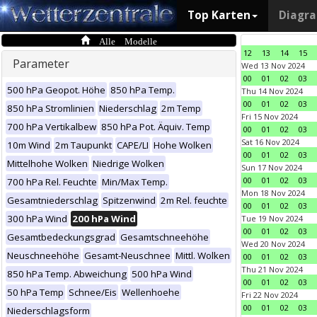
Top Karten
Diagr
Alle Modelle
12
13
14
15
Parameter
Wed 13 Nov 2024
00
01
02
03
500 hPa Geopot. Höhe
850 hPa Temp.
Thu 14 Nov 2024
00
01
02
03
850 hPa Stromlinien
Niederschlag
2m Temp
Fri 15 Nov 2024
700 hPa Vertikalbew
850 hPa Pot. Äquiv. Temp
00
01
02
03
Sat 16 Nov 2024
10m Wind
2m Taupunkt
CAPE/LI
Hohe Wolken
00
01
02
03
Mittelhohe Wolken
Niedrige Wolken
Sun 17 Nov 2024
00
01
02
03
700 hPa Rel. Feuchte
Min/Max Temp.
Mon 18 Nov 2024
Gesamtniederschlag
Spitzenwind
2m Rel. feuchte
00
01
02
03
300 hPa Wind
200 hPa Wind
Tue 19 Nov 2024
00
01
02
03
Gesamtbedeckungsgrad
Gesamtschneehöhe
Wed 20 Nov 2024
Neuschneehöhe
Gesamt-Neuschnee
Mittl. Wolken
00
01
02
03
Thu 21 Nov 2024
850 hPa Temp. Abweichung
500 hPa Wind
00
01
02
03
50 hPa Temp
Schnee/Eis
Wellenhoehe
Fri 22 Nov 2024
00
01
02
03
Niederschlagsform