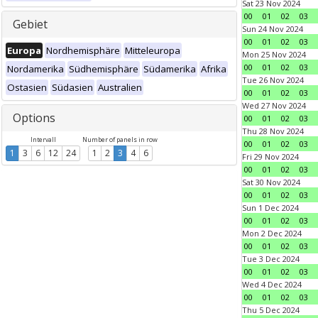
Sat 23 Nov 2024
00
01
02
03
Gebiet
Sun 24 Nov 2024
00
01
02
03
Europa
Nordhemisphäre
Mitteleuropa
Mon 25 Nov 2024
00
01
02
03
Nordamerika
Südhemisphäre
Südamerika
Afrika
Tue 26 Nov 2024
Ostasien
Südasien
Australien
00
01
02
03
Wed 27 Nov 2024
Options
00
01
02
03
Thu 28 Nov 2024
Intervall
Number of panels in row
00
01
02
03
1
3
6
12
24
1
2
3
4
6
Fri 29 Nov 2024
00
01
02
03
Sat 30 Nov 2024
00
01
02
03
Sun 1 Dec 2024
00
01
02
03
Mon 2 Dec 2024
00
01
02
03
Tue 3 Dec 2024
00
01
02
03
Wed 4 Dec 2024
00
01
02
03
Thu 5 Dec 2024