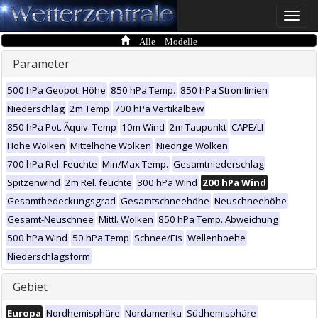
Toggle
naviga
Alle Modelle
Parameter
500 hPa Geopot. Höhe
850 hPa Temp.
850 hPa Stromlinien
Niederschlag
2m Temp
700 hPa Vertikalbew
850 hPa Pot. Äquiv. Temp
10m Wind
2m Taupunkt
CAPE/LI
Hohe Wolken
Mittelhohe Wolken
Niedrige Wolken
700 hPa Rel. Feuchte
Min/Max Temp.
Gesamtniederschlag
Spitzenwind
2m Rel. feuchte
300 hPa Wind
200 hPa Wind
Gesamtbedeckungsgrad
Gesamtschneehöhe
Neuschneehöhe
Gesamt-Neuschnee
Mittl. Wolken
850 hPa Temp. Abweichung
500 hPa Wind
50 hPa Temp
Schnee/Eis
Wellenhoehe
Niederschlagsform
Gebiet
Europa
Nordhemisphäre
Nordamerika
Südhemisphäre