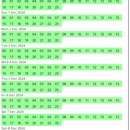
00
01
02
03
04
05
06
07
08
09
10
11
12
13
14
15
16
17
18
19
20
21
22
23
Sun 1 Dec 2024
00
01
02
03
04
05
06
07
08
09
10
11
12
13
14
15
16
17
18
19
20
21
22
23
Mon 2 Dec 2024
00
01
02
03
04
05
06
07
08
09
10
11
12
13
14
15
16
17
18
19
20
21
22
23
Tue 3 Dec 2024
00
01
02
03
04
05
06
07
08
09
10
11
12
13
14
15
16
17
18
19
20
21
22
23
Wed 4 Dec 2024
00
01
02
03
04
05
06
07
08
09
10
11
12
13
14
15
16
17
18
19
20
21
22
23
Thu 5 Dec 2024
00
01
02
03
04
05
06
07
08
09
10
11
12
13
14
15
16
17
18
19
20
21
22
23
Fri 6 Dec 2024
00
01
02
03
04
05
06
07
08
09
10
11
12
13
14
15
16
17
18
19
20
21
22
23
Sat 7 Dec 2024
00
01
02
03
04
05
06
07
08
09
10
11
12
13
14
15
16
17
18
19
20
21
22
23
Sun 8 Dec 2024