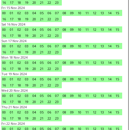
16
17
18
19
20
21
22
23
Fri 15 Nov 2024
00
01
02
03
04
05
06
07
08
09
10
11
12
13
14
15
16
17
18
19
20
21
22
23
Sat 16 Nov 2024
00
01
02
03
04
05
06
07
08
09
10
11
12
13
14
15
16
17
18
19
20
21
22
23
Sun 17 Nov 2024
00
01
02
03
04
05
06
07
08
09
10
11
12
13
14
15
16
17
18
19
20
21
22
23
Mon 18 Nov 2024
00
01
02
03
04
05
06
07
08
09
10
11
12
13
14
15
16
17
18
19
20
21
22
23
Tue 19 Nov 2024
00
01
02
03
04
05
06
07
08
09
10
11
12
13
14
15
16
17
18
19
20
21
22
23
Wed 20 Nov 2024
00
01
02
03
04
05
06
07
08
09
10
11
12
13
14
15
16
17
18
19
20
21
22
23
Thu 21 Nov 2024
00
01
02
03
04
05
06
07
08
09
10
11
12
13
14
15
16
17
18
19
20
21
22
23
Fri 22 Nov 2024
00
01
02
03
04
05
06
07
08
09
10
11
12
13
14
15