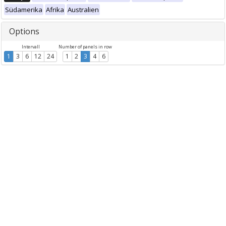
Südamerika
Afrika
Australien
Options
Intervall
Number of panels in row
1
3
6
12
24
1
2
3
4
6