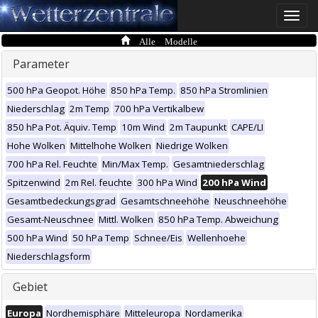
Toggle
naviga
Alle Modelle
Parameter
500 hPa Geopot. Höhe
850 hPa Temp.
850 hPa Stromlinien
Niederschlag
2m Temp
700 hPa Vertikalbew
850 hPa Pot. Äquiv. Temp
10m Wind
2m Taupunkt
CAPE/LI
Hohe Wolken
Mittelhohe Wolken
Niedrige Wolken
700 hPa Rel. Feuchte
Min/Max Temp.
Gesamtniederschlag
Spitzenwind
2m Rel. feuchte
300 hPa Wind
200 hPa Wind
Gesamtbedeckungsgrad
Gesamtschneehöhe
Neuschneehöhe
Gesamt-Neuschnee
Mittl. Wolken
850 hPa Temp. Abweichung
500 hPa Wind
50 hPa Temp
Schnee/Eis
Wellenhoehe
Niederschlagsform
Gebiet
Europa
Nordhemisphäre
Mitteleuropa
Nordamerika