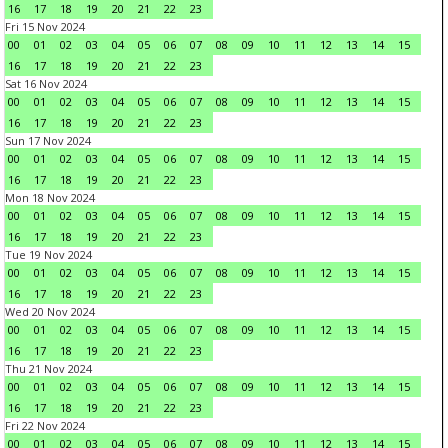
16
17
18
19
20
21
22
23
Fri 15 Nov 2024
00
01
02
03
04
05
06
07
08
09
10
11
12
13
14
15
16
17
18
19
20
21
22
23
Sat 16 Nov 2024
00
01
02
03
04
05
06
07
08
09
10
11
12
13
14
15
16
17
18
19
20
21
22
23
Sun 17 Nov 2024
00
01
02
03
04
05
06
07
08
09
10
11
12
13
14
15
16
17
18
19
20
21
22
23
Mon 18 Nov 2024
00
01
02
03
04
05
06
07
08
09
10
11
12
13
14
15
16
17
18
19
20
21
22
23
Tue 19 Nov 2024
00
01
02
03
04
05
06
07
08
09
10
11
12
13
14
15
16
17
18
19
20
21
22
23
Wed 20 Nov 2024
00
01
02
03
04
05
06
07
08
09
10
11
12
13
14
15
16
17
18
19
20
21
22
23
Thu 21 Nov 2024
00
01
02
03
04
05
06
07
08
09
10
11
12
13
14
15
16
17
18
19
20
21
22
23
Fri 22 Nov 2024
00
01
02
03
04
05
06
07
08
09
10
11
12
13
14
15