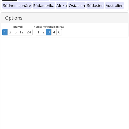
Südhemisphäre
Südamerika
Afrika
Ostasien
Südasien
Australien
Options
Intervall
Number of panels in row
1
3
6
12
24
1
2
3
4
6