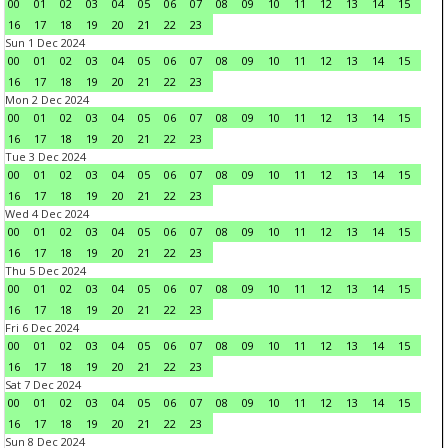
00
01
02
03
04
05
06
07
08
09
10
11
12
13
14
15
16
17
18
19
20
21
22
23
Sun 1 Dec 2024
00
01
02
03
04
05
06
07
08
09
10
11
12
13
14
15
16
17
18
19
20
21
22
23
Mon 2 Dec 2024
00
01
02
03
04
05
06
07
08
09
10
11
12
13
14
15
16
17
18
19
20
21
22
23
Tue 3 Dec 2024
00
01
02
03
04
05
06
07
08
09
10
11
12
13
14
15
16
17
18
19
20
21
22
23
Wed 4 Dec 2024
00
01
02
03
04
05
06
07
08
09
10
11
12
13
14
15
16
17
18
19
20
21
22
23
Thu 5 Dec 2024
00
01
02
03
04
05
06
07
08
09
10
11
12
13
14
15
16
17
18
19
20
21
22
23
Fri 6 Dec 2024
00
01
02
03
04
05
06
07
08
09
10
11
12
13
14
15
16
17
18
19
20
21
22
23
Sat 7 Dec 2024
00
01
02
03
04
05
06
07
08
09
10
11
12
13
14
15
16
17
18
19
20
21
22
23
Sun 8 Dec 2024