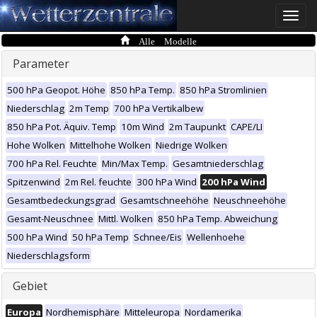
Toggle
naviga
Alle Modelle
Parameter
500 hPa Geopot. Höhe
850 hPa Temp.
850 hPa Stromlinien
Niederschlag
2m Temp
700 hPa Vertikalbew
850 hPa Pot. Äquiv. Temp
10m Wind
2m Taupunkt
CAPE/LI
Hohe Wolken
Mittelhohe Wolken
Niedrige Wolken
700 hPa Rel. Feuchte
Min/Max Temp.
Gesamtniederschlag
Spitzenwind
2m Rel. feuchte
300 hPa Wind
200 hPa Wind
Gesamtbedeckungsgrad
Gesamtschneehöhe
Neuschneehöhe
Gesamt-Neuschnee
Mittl. Wolken
850 hPa Temp. Abweichung
500 hPa Wind
50 hPa Temp
Schnee/Eis
Wellenhoehe
Niederschlagsform
Gebiet
Europa
Nordhemisphäre
Mitteleuropa
Nordamerika