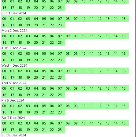
00
01
02
03
04
05
06
07
08
09
10
11
12
13
14
15
16
17
18
19
20
21
22
23
Sun 1 Dec 2024
00
01
02
03
04
05
06
07
08
09
10
11
12
13
14
15
16
17
18
19
20
21
22
23
Mon 2 Dec 2024
00
01
02
03
04
05
06
07
08
09
10
11
12
13
14
15
16
17
18
19
20
21
22
23
Tue 3 Dec 2024
00
01
02
03
04
05
06
07
08
09
10
11
12
13
14
15
16
17
18
19
20
21
22
23
Wed 4 Dec 2024
00
01
02
03
04
05
06
07
08
09
10
11
12
13
14
15
16
17
18
19
20
21
22
23
Thu 5 Dec 2024
00
01
02
03
04
05
06
07
08
09
10
11
12
13
14
15
16
17
18
19
20
21
22
23
Fri 6 Dec 2024
00
01
02
03
04
05
06
07
08
09
10
11
12
13
14
15
16
17
18
19
20
21
22
23
Sat 7 Dec 2024
00
01
02
03
04
05
06
07
08
09
10
11
12
13
14
15
16
17
18
19
20
21
22
23
Sun 8 Dec 2024