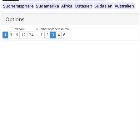
Südhemisphäre
Südamerika
Afrika
Ostasien
Südasien
Australien
Options
Intervall
Number of panels in row
1
3
6
12
24
1
2
3
4
6