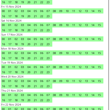
16
17
18
19
20
21
22
23
Fri 15 Nov 2024
00
01
02
03
04
05
06
07
08
09
10
11
12
13
14
15
16
17
18
19
20
21
22
23
Sat 16 Nov 2024
00
01
02
03
04
05
06
07
08
09
10
11
12
13
14
15
16
17
18
19
20
21
22
23
Sun 17 Nov 2024
00
01
02
03
04
05
06
07
08
09
10
11
12
13
14
15
16
17
18
19
20
21
22
23
Mon 18 Nov 2024
00
01
02
03
04
05
06
07
08
09
10
11
12
13
14
15
16
17
18
19
20
21
22
23
Tue 19 Nov 2024
00
01
02
03
04
05
06
07
08
09
10
11
12
13
14
15
16
17
18
19
20
21
22
23
Wed 20 Nov 2024
00
01
02
03
04
05
06
07
08
09
10
11
12
13
14
15
16
17
18
19
20
21
22
23
Thu 21 Nov 2024
00
01
02
03
04
05
06
07
08
09
10
11
12
13
14
15
16
17
18
19
20
21
22
23
Fri 22 Nov 2024
00
01
02
03
04
05
06
07
08
09
10
11
12
13
14
15