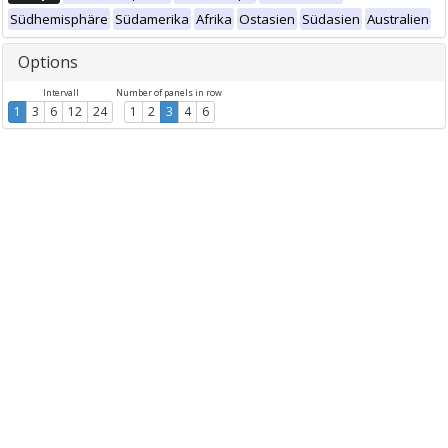
Südhemisphäre
Südamerika
Afrika
Ostasien
Südasien
Australien
Options
Intervall
Number of panels in row
1
3
6
12
24
1
2
3
4
6