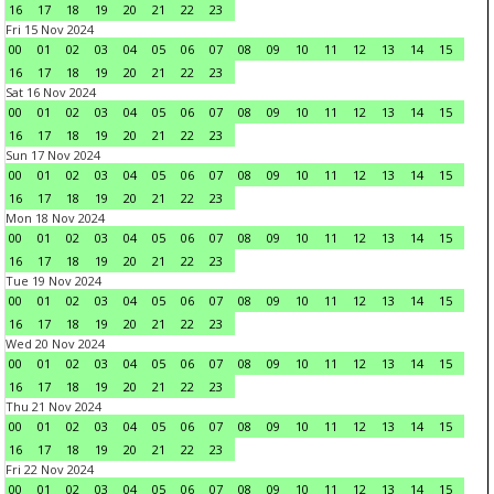
16
17
18
19
20
21
22
23
Fri 15 Nov 2024
00
01
02
03
04
05
06
07
08
09
10
11
12
13
14
15
16
17
18
19
20
21
22
23
Sat 16 Nov 2024
00
01
02
03
04
05
06
07
08
09
10
11
12
13
14
15
16
17
18
19
20
21
22
23
Sun 17 Nov 2024
00
01
02
03
04
05
06
07
08
09
10
11
12
13
14
15
16
17
18
19
20
21
22
23
Mon 18 Nov 2024
00
01
02
03
04
05
06
07
08
09
10
11
12
13
14
15
16
17
18
19
20
21
22
23
Tue 19 Nov 2024
00
01
02
03
04
05
06
07
08
09
10
11
12
13
14
15
16
17
18
19
20
21
22
23
Wed 20 Nov 2024
00
01
02
03
04
05
06
07
08
09
10
11
12
13
14
15
16
17
18
19
20
21
22
23
Thu 21 Nov 2024
00
01
02
03
04
05
06
07
08
09
10
11
12
13
14
15
16
17
18
19
20
21
22
23
Fri 22 Nov 2024
00
01
02
03
04
05
06
07
08
09
10
11
12
13
14
15