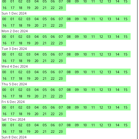
00
01
02
03
04
05
06
07
08
09
10
11
12
13
14
15
16
17
18
19
20
21
22
23
Sun 1 Dec 2024
00
01
02
03
04
05
06
07
08
09
10
11
12
13
14
15
16
17
18
19
20
21
22
23
Mon 2 Dec 2024
00
01
02
03
04
05
06
07
08
09
10
11
12
13
14
15
16
17
18
19
20
21
22
23
Tue 3 Dec 2024
00
01
02
03
04
05
06
07
08
09
10
11
12
13
14
15
16
17
18
19
20
21
22
23
Wed 4 Dec 2024
00
01
02
03
04
05
06
07
08
09
10
11
12
13
14
15
16
17
18
19
20
21
22
23
Thu 5 Dec 2024
00
01
02
03
04
05
06
07
08
09
10
11
12
13
14
15
16
17
18
19
20
21
22
23
Fri 6 Dec 2024
00
01
02
03
04
05
06
07
08
09
10
11
12
13
14
15
16
17
18
19
20
21
22
23
Sat 7 Dec 2024
00
01
02
03
04
05
06
07
08
09
10
11
12
13
14
15
16
17
18
19
20
21
22
23
Sun 8 Dec 2024