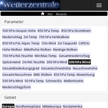
Toggle
naviga
Alle Modelle
Parameter
500 hPa Geopot. Höhe
850 hPa Temp.
850 hPa Stromlinien
Niederschlag
2m Temp
700 hPa Vertikalbew
850 hPa Pot. Äquiv. Temp
10m Wind
2m Taupunkt
CAPE/LI
Hohe Wolken
Mittelhohe Wolken
Niedrige Wolken
700 hPa Rel. Feuchte
Min/Max Temp.
Gesamtniederschlag
Spitzenwind
2m Rel. feuchte
300 hPa Wind
200 hPa Wind
Gesamtbedeckungsgrad
Gesamtschneehöhe
Neuschneehöhe
Gesamt-Neuschnee
Mittl. Wolken
850 hPa Temp. Abweichung
500 hPa Wind
50 hPa Temp
Schnee/Eis
Wellenhoehe
Niederschlagsform
Gebiet
Europa
Nordhemisphäre
Mitteleuropa
Nordamerika