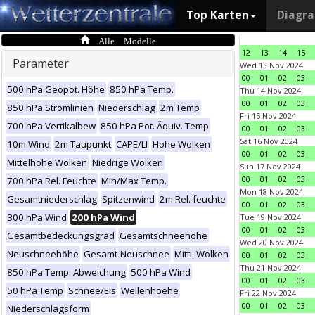
Top Karten
Diagr
Alle Modelle
12
13
14
15
Parameter
Wed 13 Nov 2024
00
01
02
03
500 hPa Geopot. Höhe
850 hPa Temp.
Thu 14 Nov 2024
00
01
02
03
850 hPa Stromlinien
Niederschlag
2m Temp
Fri 15 Nov 2024
700 hPa Vertikalbew
850 hPa Pot. Äquiv. Temp
00
01
02
03
Sat 16 Nov 2024
10m Wind
2m Taupunkt
CAPE/LI
Hohe Wolken
00
01
02
03
Mittelhohe Wolken
Niedrige Wolken
Sun 17 Nov 2024
00
01
02
03
700 hPa Rel. Feuchte
Min/Max Temp.
Mon 18 Nov 2024
Gesamtniederschlag
Spitzenwind
2m Rel. feuchte
00
01
02
03
300 hPa Wind
200 hPa Wind
Tue 19 Nov 2024
00
01
02
03
Gesamtbedeckungsgrad
Gesamtschneehöhe
Wed 20 Nov 2024
Neuschneehöhe
Gesamt-Neuschnee
Mittl. Wolken
00
01
02
03
Thu 21 Nov 2024
850 hPa Temp. Abweichung
500 hPa Wind
00
01
02
03
50 hPa Temp
Schnee/Eis
Wellenhoehe
Fri 22 Nov 2024
00
01
02
03
Niederschlagsform