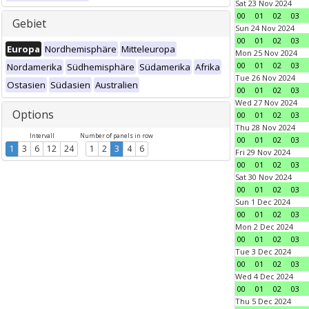
Sat 23 Nov 2024
00
01
02
03
Gebiet
Sun 24 Nov 2024
00
01
02
03
Europa
Nordhemisphäre
Mitteleuropa
Mon 25 Nov 2024
00
01
02
03
Nordamerika
Südhemisphäre
Südamerika
Afrika
Tue 26 Nov 2024
Ostasien
Südasien
Australien
00
01
02
03
Wed 27 Nov 2024
Options
00
01
02
03
Thu 28 Nov 2024
Intervall
Number of panels in row
00
01
02
03
1
3
6
12
24
1
2
3
4
6
Fri 29 Nov 2024
00
01
02
03
Sat 30 Nov 2024
00
01
02
03
Sun 1 Dec 2024
00
01
02
03
Mon 2 Dec 2024
00
01
02
03
Tue 3 Dec 2024
00
01
02
03
Wed 4 Dec 2024
00
01
02
03
Thu 5 Dec 2024