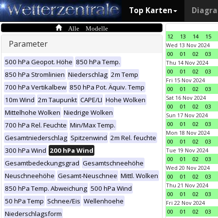
Top Karten
Diagr
Alle Modelle
12
13
14
15
Parameter
Wed 13 Nov 2024
00
01
02
03
500 hPa Geopot. Höhe
850 hPa Temp.
Thu 14 Nov 2024
00
01
02
03
850 hPa Stromlinien
Niederschlag
2m Temp
Fri 15 Nov 2024
700 hPa Vertikalbew
850 hPa Pot. Äquiv. Temp
00
01
02
03
Sat 16 Nov 2024
10m Wind
2m Taupunkt
CAPE/LI
Hohe Wolken
00
01
02
03
Mittelhohe Wolken
Niedrige Wolken
Sun 17 Nov 2024
00
01
02
03
700 hPa Rel. Feuchte
Min/Max Temp.
Mon 18 Nov 2024
Gesamtniederschlag
Spitzenwind
2m Rel. feuchte
00
01
02
03
300 hPa Wind
200 hPa Wind
Tue 19 Nov 2024
00
01
02
03
Gesamtbedeckungsgrad
Gesamtschneehöhe
Wed 20 Nov 2024
Neuschneehöhe
Gesamt-Neuschnee
Mittl. Wolken
00
01
02
03
Thu 21 Nov 2024
850 hPa Temp. Abweichung
500 hPa Wind
00
01
02
03
50 hPa Temp
Schnee/Eis
Wellenhoehe
Fri 22 Nov 2024
00
01
02
03
Niederschlagsform