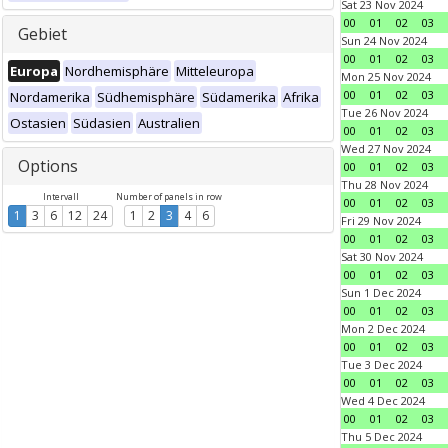
Sat 23 Nov 2024
00
01
02
03
Gebiet
Sun 24 Nov 2024
00
01
02
03
Europa
Nordhemisphäre
Mitteleuropa
Mon 25 Nov 2024
00
01
02
03
Nordamerika
Südhemisphäre
Südamerika
Afrika
Tue 26 Nov 2024
Ostasien
Südasien
Australien
00
01
02
03
Wed 27 Nov 2024
Options
00
01
02
03
Thu 28 Nov 2024
Intervall
Number of panels in row
00
01
02
03
1
3
6
12
24
1
2
3
4
6
Fri 29 Nov 2024
00
01
02
03
Sat 30 Nov 2024
00
01
02
03
Sun 1 Dec 2024
00
01
02
03
Mon 2 Dec 2024
00
01
02
03
Tue 3 Dec 2024
00
01
02
03
Wed 4 Dec 2024
00
01
02
03
Thu 5 Dec 2024