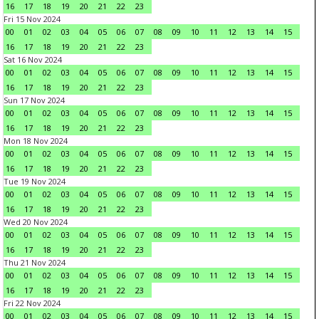
16
17
18
19
20
21
22
23
Fri 15 Nov 2024
00
01
02
03
04
05
06
07
08
09
10
11
12
13
14
15
16
17
18
19
20
21
22
23
Sat 16 Nov 2024
00
01
02
03
04
05
06
07
08
09
10
11
12
13
14
15
16
17
18
19
20
21
22
23
Sun 17 Nov 2024
00
01
02
03
04
05
06
07
08
09
10
11
12
13
14
15
16
17
18
19
20
21
22
23
Mon 18 Nov 2024
00
01
02
03
04
05
06
07
08
09
10
11
12
13
14
15
16
17
18
19
20
21
22
23
Tue 19 Nov 2024
00
01
02
03
04
05
06
07
08
09
10
11
12
13
14
15
16
17
18
19
20
21
22
23
Wed 20 Nov 2024
00
01
02
03
04
05
06
07
08
09
10
11
12
13
14
15
16
17
18
19
20
21
22
23
Thu 21 Nov 2024
00
01
02
03
04
05
06
07
08
09
10
11
12
13
14
15
16
17
18
19
20
21
22
23
Fri 22 Nov 2024
00
01
02
03
04
05
06
07
08
09
10
11
12
13
14
15