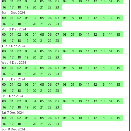
00
01
02
03
04
05
06
07
08
09
10
11
12
13
14
15
16
17
18
19
20
21
22
23
Sun 1 Dec 2024
00
01
02
03
04
05
06
07
08
09
10
11
12
13
14
15
16
17
18
19
20
21
22
23
Mon 2 Dec 2024
00
01
02
03
04
05
06
07
08
09
10
11
12
13
14
15
16
17
18
19
20
21
22
23
Tue 3 Dec 2024
00
01
02
03
04
05
06
07
08
09
10
11
12
13
14
15
16
17
18
19
20
21
22
23
Wed 4 Dec 2024
00
01
02
03
04
05
06
07
08
09
10
11
12
13
14
15
16
17
18
19
20
21
22
23
Thu 5 Dec 2024
00
01
02
03
04
05
06
07
08
09
10
11
12
13
14
15
16
17
18
19
20
21
22
23
Fri 6 Dec 2024
00
01
02
03
04
05
06
07
08
09
10
11
12
13
14
15
16
17
18
19
20
21
22
23
Sat 7 Dec 2024
00
01
02
03
04
05
06
07
08
09
10
11
12
13
14
15
16
17
18
19
20
21
22
23
Sun 8 Dec 2024