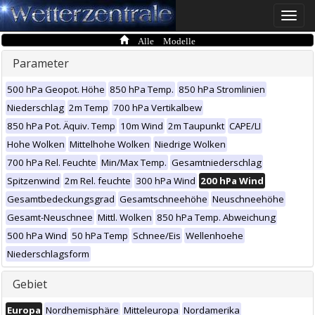
Toggle
naviga
Alle Modelle
Parameter
500 hPa Geopot. Höhe
850 hPa Temp.
850 hPa Stromlinien
Niederschlag
2m Temp
700 hPa Vertikalbew
850 hPa Pot. Äquiv. Temp
10m Wind
2m Taupunkt
CAPE/LI
Hohe Wolken
Mittelhohe Wolken
Niedrige Wolken
700 hPa Rel. Feuchte
Min/Max Temp.
Gesamtniederschlag
Spitzenwind
2m Rel. feuchte
300 hPa Wind
200 hPa Wind
Gesamtbedeckungsgrad
Gesamtschneehöhe
Neuschneehöhe
Gesamt-Neuschnee
Mittl. Wolken
850 hPa Temp. Abweichung
500 hPa Wind
50 hPa Temp
Schnee/Eis
Wellenhoehe
Niederschlagsform
Gebiet
Europa
Nordhemisphäre
Mitteleuropa
Nordamerika