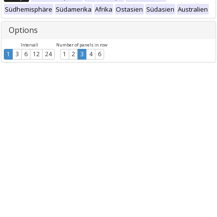
Südhemisphäre
Südamerika
Afrika
Ostasien
Südasien
Australien
Options
Intervall
Number of panels in row
1
3
6
12
24
1
2
3
4
6