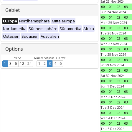
Sat 23 Nov 2024
00
01
02
03
Gebiet
Sun 24 Nov 2024
00
01
02
03
Europa
Nordhemisphäre
Mitteleuropa
Mon 25 Nov 2024
00
01
02
03
Nordamerika
Südhemisphäre
Südamerika
Afrika
Tue 26 Nov 2024
Ostasien
Südasien
Australien
00
01
02
03
Wed 27 Nov 2024
Options
00
01
02
03
Thu 28 Nov 2024
Intervall
Number of panels in row
00
01
02
03
1
3
6
12
24
1
2
3
4
6
Fri 29 Nov 2024
00
01
02
03
Sat 30 Nov 2024
00
01
02
03
Sun 1 Dec 2024
00
01
02
03
Mon 2 Dec 2024
00
01
02
03
Tue 3 Dec 2024
00
01
02
03
Wed 4 Dec 2024
00
01
02
03
Thu 5 Dec 2024