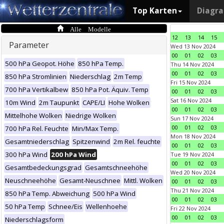
Top Karten
Diagr
Alle Modelle
12
13
14
15
Parameter
Wed 13 Nov 2024
00
01
02
03
500 hPa Geopot. Höhe
850 hPa Temp.
Thu 14 Nov 2024
00
01
02
03
850 hPa Stromlinien
Niederschlag
2m Temp
Fri 15 Nov 2024
700 hPa Vertikalbew
850 hPa Pot. Äquiv. Temp
00
01
02
03
Sat 16 Nov 2024
10m Wind
2m Taupunkt
CAPE/LI
Hohe Wolken
00
01
02
03
Mittelhohe Wolken
Niedrige Wolken
Sun 17 Nov 2024
00
01
02
03
700 hPa Rel. Feuchte
Min/Max Temp.
Mon 18 Nov 2024
Gesamtniederschlag
Spitzenwind
2m Rel. feuchte
00
01
02
03
300 hPa Wind
200 hPa Wind
Tue 19 Nov 2024
00
01
02
03
Gesamtbedeckungsgrad
Gesamtschneehöhe
Wed 20 Nov 2024
Neuschneehöhe
Gesamt-Neuschnee
Mittl. Wolken
00
01
02
03
Thu 21 Nov 2024
850 hPa Temp. Abweichung
500 hPa Wind
00
01
02
03
50 hPa Temp
Schnee/Eis
Wellenhoehe
Fri 22 Nov 2024
00
01
02
03
Niederschlagsform