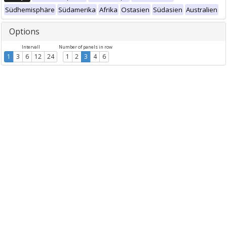
Südhemisphäre
Südamerika
Afrika
Ostasien
Südasien
Australien
Options
Intervall
Number of panels in row
1
3
6
12
24
1
2
3
4
6