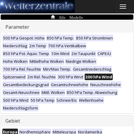
Toggle
naviga
Alle Modelle
Parameter
500 hPa Geopot. Höhe
850 hPa Temp.
850 hPa Stromlinien
Niederschlag
2m Temp
700 hPa Vertikalbew
850 hPa Pot. Äquiv. Temp
10m Wind
2m Taupunkt
CAPE/LI
Hohe Wolken
Mittelhohe Wolken
Niedrige Wolken
700 hPa Rel. Feuchte
Min/Max Temp.
Gesamtniederschlag
Spitzenwind
2m Rel. feuchte
300 hPa Wind
200 hPa Wind
Gesamtbedeckungsgrad
Gesamtschneehöhe
Neuschneehöhe
Gesamt-Neuschnee
Mittl. Wolken
850 hPa Temp. Abweichung
500 hPa Wind
50 hPa Temp
Schnee/Eis
Wellenhoehe
Niederschlagsform
Gebiet
Europa
Nordhemisphäre
Mitteleuropa
Nordamerika