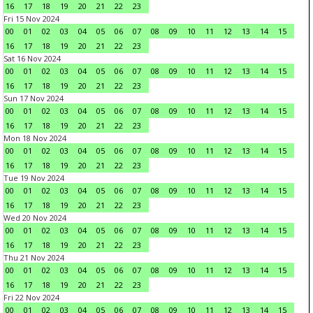
16
17
18
19
20
21
22
23
Fri 15 Nov 2024
00
01
02
03
04
05
06
07
08
09
10
11
12
13
14
15
16
17
18
19
20
21
22
23
Sat 16 Nov 2024
00
01
02
03
04
05
06
07
08
09
10
11
12
13
14
15
16
17
18
19
20
21
22
23
Sun 17 Nov 2024
00
01
02
03
04
05
06
07
08
09
10
11
12
13
14
15
16
17
18
19
20
21
22
23
Mon 18 Nov 2024
00
01
02
03
04
05
06
07
08
09
10
11
12
13
14
15
16
17
18
19
20
21
22
23
Tue 19 Nov 2024
00
01
02
03
04
05
06
07
08
09
10
11
12
13
14
15
16
17
18
19
20
21
22
23
Wed 20 Nov 2024
00
01
02
03
04
05
06
07
08
09
10
11
12
13
14
15
16
17
18
19
20
21
22
23
Thu 21 Nov 2024
00
01
02
03
04
05
06
07
08
09
10
11
12
13
14
15
16
17
18
19
20
21
22
23
Fri 22 Nov 2024
00
01
02
03
04
05
06
07
08
09
10
11
12
13
14
15