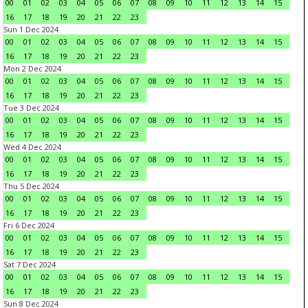
00
01
02
03
04
05
06
07
08
09
10
11
12
13
14
15
16
17
18
19
20
21
22
23
Sun 1 Dec 2024
00
01
02
03
04
05
06
07
08
09
10
11
12
13
14
15
16
17
18
19
20
21
22
23
Mon 2 Dec 2024
00
01
02
03
04
05
06
07
08
09
10
11
12
13
14
15
16
17
18
19
20
21
22
23
Tue 3 Dec 2024
00
01
02
03
04
05
06
07
08
09
10
11
12
13
14
15
16
17
18
19
20
21
22
23
Wed 4 Dec 2024
00
01
02
03
04
05
06
07
08
09
10
11
12
13
14
15
16
17
18
19
20
21
22
23
Thu 5 Dec 2024
00
01
02
03
04
05
06
07
08
09
10
11
12
13
14
15
16
17
18
19
20
21
22
23
Fri 6 Dec 2024
00
01
02
03
04
05
06
07
08
09
10
11
12
13
14
15
16
17
18
19
20
21
22
23
Sat 7 Dec 2024
00
01
02
03
04
05
06
07
08
09
10
11
12
13
14
15
16
17
18
19
20
21
22
23
Sun 8 Dec 2024