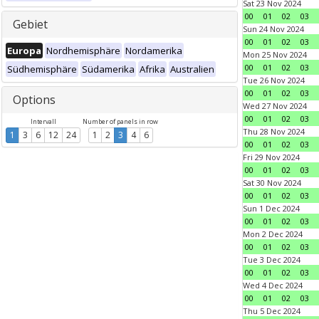
Sat 23 Nov 2024
00
01
02
03
Gebiet
Sun 24 Nov 2024
00
01
02
03
Europa
Nordhemisphäre
Nordamerika
Mon 25 Nov 2024
00
01
02
03
Südhemisphäre
Südamerika
Afrika
Australien
Tue 26 Nov 2024
00
01
02
03
Options
Wed 27 Nov 2024
00
01
02
03
Intervall
Number of panels in row
Thu 28 Nov 2024
1
3
6
12
24
1
2
3
4
6
00
01
02
03
Fri 29 Nov 2024
00
01
02
03
Sat 30 Nov 2024
00
01
02
03
Sun 1 Dec 2024
00
01
02
03
Mon 2 Dec 2024
00
01
02
03
Tue 3 Dec 2024
00
01
02
03
Wed 4 Dec 2024
00
01
02
03
Thu 5 Dec 2024