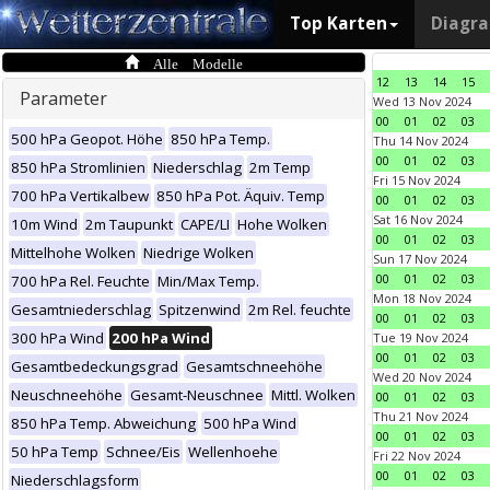
Top Karten
Diagr
Alle Modelle
12
13
14
15
Parameter
Wed 13 Nov 2024
00
01
02
03
500 hPa Geopot. Höhe
850 hPa Temp.
Thu 14 Nov 2024
00
01
02
03
850 hPa Stromlinien
Niederschlag
2m Temp
Fri 15 Nov 2024
700 hPa Vertikalbew
850 hPa Pot. Äquiv. Temp
00
01
02
03
Sat 16 Nov 2024
10m Wind
2m Taupunkt
CAPE/LI
Hohe Wolken
00
01
02
03
Mittelhohe Wolken
Niedrige Wolken
Sun 17 Nov 2024
00
01
02
03
700 hPa Rel. Feuchte
Min/Max Temp.
Mon 18 Nov 2024
Gesamtniederschlag
Spitzenwind
2m Rel. feuchte
00
01
02
03
300 hPa Wind
200 hPa Wind
Tue 19 Nov 2024
00
01
02
03
Gesamtbedeckungsgrad
Gesamtschneehöhe
Wed 20 Nov 2024
Neuschneehöhe
Gesamt-Neuschnee
Mittl. Wolken
00
01
02
03
Thu 21 Nov 2024
850 hPa Temp. Abweichung
500 hPa Wind
00
01
02
03
50 hPa Temp
Schnee/Eis
Wellenhoehe
Fri 22 Nov 2024
00
01
02
03
Niederschlagsform