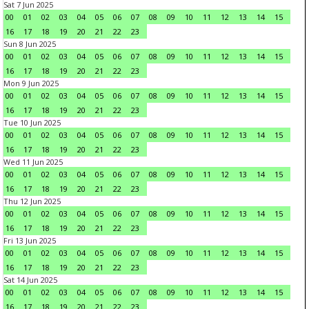
Sat 7 Jun 2025
00
01
02
03
04
05
06
07
08
09
10
11
12
13
14
15
16
17
18
19
20
21
22
23
Sun 8 Jun 2025
00
01
02
03
04
05
06
07
08
09
10
11
12
13
14
15
16
17
18
19
20
21
22
23
Mon 9 Jun 2025
00
01
02
03
04
05
06
07
08
09
10
11
12
13
14
15
16
17
18
19
20
21
22
23
Tue 10 Jun 2025
00
01
02
03
04
05
06
07
08
09
10
11
12
13
14
15
16
17
18
19
20
21
22
23
Wed 11 Jun 2025
00
01
02
03
04
05
06
07
08
09
10
11
12
13
14
15
16
17
18
19
20
21
22
23
Thu 12 Jun 2025
00
01
02
03
04
05
06
07
08
09
10
11
12
13
14
15
16
17
18
19
20
21
22
23
Fri 13 Jun 2025
00
01
02
03
04
05
06
07
08
09
10
11
12
13
14
15
16
17
18
19
20
21
22
23
Sat 14 Jun 2025
00
01
02
03
04
05
06
07
08
09
10
11
12
13
14
15
16
17
18
19
20
21
22
23