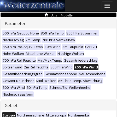
Toggle
naviga
Alle Modelle
Parameter
500 hPa Geopot. Höhe
850 hPa Temp.
850 hPa Stromlinien
Niederschlag
2m Temp
700 hPa Vertikalbew
850 hPa Pot. Äquiv. Temp
10m Wind
2m Taupunkt
CAPE/LI
Hohe Wolken
Mittelhohe Wolken
Niedrige Wolken
700 hPa Rel. Feuchte
Min/Max Temp.
Gesamtniederschlag
Spitzenwind
2m Rel. feuchte
300 hPa Wind
200 hPa Wind
Gesamtbedeckungsgrad
Gesamtschneehöhe
Neuschneehöhe
Gesamt-Neuschnee
Mittl. Wolken
850 hPa Temp. Abweichung
500 hPa Wind
50 hPa Temp
Schnee/Eis
Wellenhoehe
Niederschlagsform
Gebiet
Europa
Nordhemisphäre
Mitteleuropa
Nordamerika