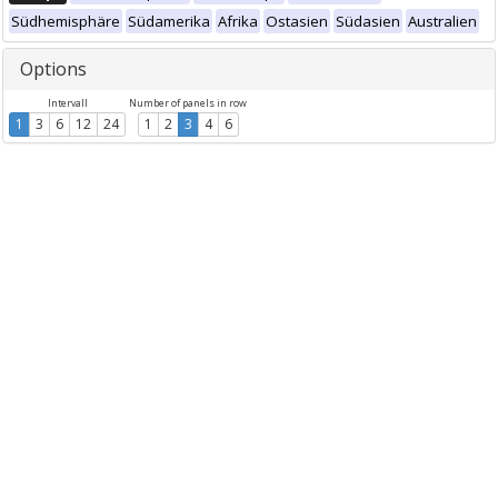
Südhemisphäre
Südamerika
Afrika
Ostasien
Südasien
Australien
Options
Intervall
Number of panels in row
1
3
6
12
24
1
2
3
4
6