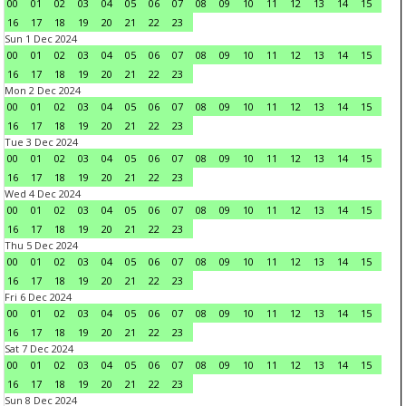
00
01
02
03
04
05
06
07
08
09
10
11
12
13
14
15
16
17
18
19
20
21
22
23
Sun 1 Dec 2024
00
01
02
03
04
05
06
07
08
09
10
11
12
13
14
15
16
17
18
19
20
21
22
23
Mon 2 Dec 2024
00
01
02
03
04
05
06
07
08
09
10
11
12
13
14
15
16
17
18
19
20
21
22
23
Tue 3 Dec 2024
00
01
02
03
04
05
06
07
08
09
10
11
12
13
14
15
16
17
18
19
20
21
22
23
Wed 4 Dec 2024
00
01
02
03
04
05
06
07
08
09
10
11
12
13
14
15
16
17
18
19
20
21
22
23
Thu 5 Dec 2024
00
01
02
03
04
05
06
07
08
09
10
11
12
13
14
15
16
17
18
19
20
21
22
23
Fri 6 Dec 2024
00
01
02
03
04
05
06
07
08
09
10
11
12
13
14
15
16
17
18
19
20
21
22
23
Sat 7 Dec 2024
00
01
02
03
04
05
06
07
08
09
10
11
12
13
14
15
16
17
18
19
20
21
22
23
Sun 8 Dec 2024