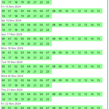
16
17
18
19
20
21
22
23
Fri 15 Nov 2024
00
01
02
03
04
05
06
07
08
09
10
11
12
13
14
15
16
17
18
19
20
21
22
23
Sat 16 Nov 2024
00
01
02
03
04
05
06
07
08
09
10
11
12
13
14
15
16
17
18
19
20
21
22
23
Sun 17 Nov 2024
00
01
02
03
04
05
06
07
08
09
10
11
12
13
14
15
16
17
18
19
20
21
22
23
Mon 18 Nov 2024
00
01
02
03
04
05
06
07
08
09
10
11
12
13
14
15
16
17
18
19
20
21
22
23
Tue 19 Nov 2024
00
01
02
03
04
05
06
07
08
09
10
11
12
13
14
15
16
17
18
19
20
21
22
23
Wed 20 Nov 2024
00
01
02
03
04
05
06
07
08
09
10
11
12
13
14
15
16
17
18
19
20
21
22
23
Thu 21 Nov 2024
00
01
02
03
04
05
06
07
08
09
10
11
12
13
14
15
16
17
18
19
20
21
22
23
Fri 22 Nov 2024
00
01
02
03
04
05
06
07
08
09
10
11
12
13
14
15