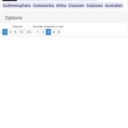
Südhemisphäre
Südamerika
Afrika
Ostasien
Südasien
Australien
Options
Intervall
Number of panels in row
1
3
6
12
24
1
2
3
4
6