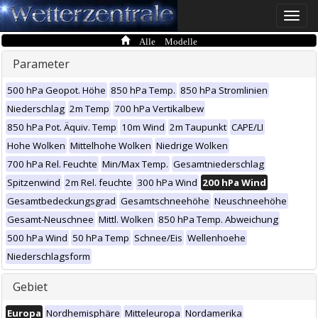
Toggle
naviga
Alle Modelle
Parameter
500 hPa Geopot. Höhe
850 hPa Temp.
850 hPa Stromlinien
Niederschlag
2m Temp
700 hPa Vertikalbew
850 hPa Pot. Äquiv. Temp
10m Wind
2m Taupunkt
CAPE/LI
Hohe Wolken
Mittelhohe Wolken
Niedrige Wolken
700 hPa Rel. Feuchte
Min/Max Temp.
Gesamtniederschlag
Spitzenwind
2m Rel. feuchte
300 hPa Wind
200 hPa Wind
Gesamtbedeckungsgrad
Gesamtschneehöhe
Neuschneehöhe
Gesamt-Neuschnee
Mittl. Wolken
850 hPa Temp. Abweichung
500 hPa Wind
50 hPa Temp
Schnee/Eis
Wellenhoehe
Niederschlagsform
Gebiet
Europa
Nordhemisphäre
Mitteleuropa
Nordamerika