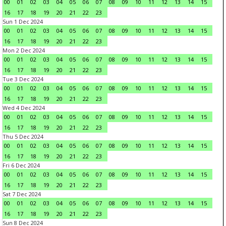
00
01
02
03
04
05
06
07
08
09
10
11
12
13
14
15
16
17
18
19
20
21
22
23
Sun 1 Dec 2024
00
01
02
03
04
05
06
07
08
09
10
11
12
13
14
15
16
17
18
19
20
21
22
23
Mon 2 Dec 2024
00
01
02
03
04
05
06
07
08
09
10
11
12
13
14
15
16
17
18
19
20
21
22
23
Tue 3 Dec 2024
00
01
02
03
04
05
06
07
08
09
10
11
12
13
14
15
16
17
18
19
20
21
22
23
Wed 4 Dec 2024
00
01
02
03
04
05
06
07
08
09
10
11
12
13
14
15
16
17
18
19
20
21
22
23
Thu 5 Dec 2024
00
01
02
03
04
05
06
07
08
09
10
11
12
13
14
15
16
17
18
19
20
21
22
23
Fri 6 Dec 2024
00
01
02
03
04
05
06
07
08
09
10
11
12
13
14
15
16
17
18
19
20
21
22
23
Sat 7 Dec 2024
00
01
02
03
04
05
06
07
08
09
10
11
12
13
14
15
16
17
18
19
20
21
22
23
Sun 8 Dec 2024