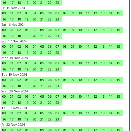
16
17
18
19
20
21
22
23
Fri 15 Nov 2024
00
01
02
03
04
05
06
07
08
09
10
11
12
13
14
15
16
17
18
19
20
21
22
23
Sat 16 Nov 2024
00
01
02
03
04
05
06
07
08
09
10
11
12
13
14
15
16
17
18
19
20
21
22
23
Sun 17 Nov 2024
00
01
02
03
04
05
06
07
08
09
10
11
12
13
14
15
16
17
18
19
20
21
22
23
Mon 18 Nov 2024
00
01
02
03
04
05
06
07
08
09
10
11
12
13
14
15
16
17
18
19
20
21
22
23
Tue 19 Nov 2024
00
01
02
03
04
05
06
07
08
09
10
11
12
13
14
15
16
17
18
19
20
21
22
23
Wed 20 Nov 2024
00
01
02
03
04
05
06
07
08
09
10
11
12
13
14
15
16
17
18
19
20
21
22
23
Thu 21 Nov 2024
00
01
02
03
04
05
06
07
08
09
10
11
12
13
14
15
16
17
18
19
20
21
22
23
Fri 22 Nov 2024
00
01
02
03
04
05
06
07
08
09
10
11
12
13
14
15