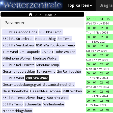
Top Karten
Diagr
Alle Modelle
12
13
14
15
Parameter
Wed 13 Nov 2024
00
01
02
03
500 hPa Geopot. Höhe
850 hPa Temp.
Thu 14 Nov 2024
00
01
02
03
850 hPa Stromlinien
Niederschlag
2m Temp
Fri 15 Nov 2024
700 hPa Vertikalbew
850 hPa Pot. Äquiv. Temp
00
01
02
03
Sat 16 Nov 2024
10m Wind
2m Taupunkt
CAPE/LI
Hohe Wolken
00
01
02
03
Mittelhohe Wolken
Niedrige Wolken
Sun 17 Nov 2024
00
01
02
03
700 hPa Rel. Feuchte
Min/Max Temp.
Mon 18 Nov 2024
Gesamtniederschlag
Spitzenwind
2m Rel. feuchte
00
01
02
03
300 hPa Wind
200 hPa Wind
Tue 19 Nov 2024
00
01
02
03
Gesamtbedeckungsgrad
Gesamtschneehöhe
Wed 20 Nov 2024
Neuschneehöhe
Gesamt-Neuschnee
Mittl. Wolken
00
01
02
03
Thu 21 Nov 2024
850 hPa Temp. Abweichung
500 hPa Wind
00
01
02
03
50 hPa Temp
Schnee/Eis
Wellenhoehe
Fri 22 Nov 2024
00
01
02
03
Niederschlagsform