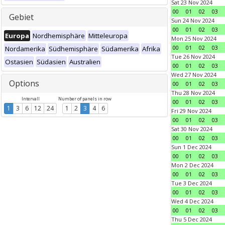
Sat 23 Nov 2024
00
01
02
03
Gebiet
Sun 24 Nov 2024
00
01
02
03
Europa
Nordhemisphäre
Mitteleuropa
Mon 25 Nov 2024
00
01
02
03
Nordamerika
Südhemisphäre
Südamerika
Afrika
Tue 26 Nov 2024
Ostasien
Südasien
Australien
00
01
02
03
Wed 27 Nov 2024
Options
00
01
02
03
Thu 28 Nov 2024
Intervall
Number of panels in row
00
01
02
03
1
3
6
12
24
1
2
3
4
6
Fri 29 Nov 2024
00
01
02
03
Sat 30 Nov 2024
00
01
02
03
Sun 1 Dec 2024
00
01
02
03
Mon 2 Dec 2024
00
01
02
03
Tue 3 Dec 2024
00
01
02
03
Wed 4 Dec 2024
00
01
02
03
Thu 5 Dec 2024