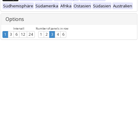
Südhemisphäre
Südamerika
Afrika
Ostasien
Südasien
Australien
Options
Intervall
Number of panels in row
1
3
6
12
24
1
2
3
4
6