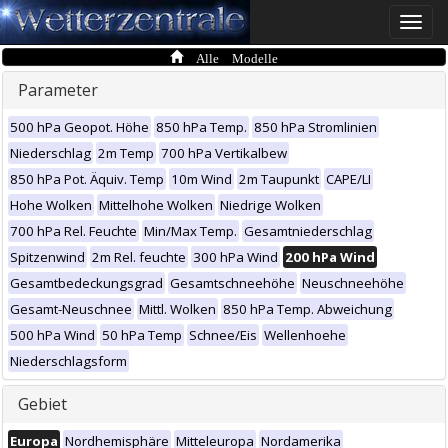
Toggle
naviga
Alle Modelle
Parameter
500 hPa Geopot. Höhe
850 hPa Temp.
850 hPa Stromlinien
Niederschlag
2m Temp
700 hPa Vertikalbew
850 hPa Pot. Äquiv. Temp
10m Wind
2m Taupunkt
CAPE/LI
Hohe Wolken
Mittelhohe Wolken
Niedrige Wolken
700 hPa Rel. Feuchte
Min/Max Temp.
Gesamtniederschlag
Spitzenwind
2m Rel. feuchte
300 hPa Wind
200 hPa Wind
Gesamtbedeckungsgrad
Gesamtschneehöhe
Neuschneehöhe
Gesamt-Neuschnee
Mittl. Wolken
850 hPa Temp. Abweichung
500 hPa Wind
50 hPa Temp
Schnee/Eis
Wellenhoehe
Niederschlagsform
Gebiet
Europa
Nordhemisphäre
Mitteleuropa
Nordamerika