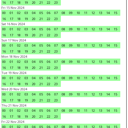
16
17
18
19
20
21
22
23
Fri 15 Nov 2024
00
01
02
03
04
05
06
07
08
09
10
11
12
13
14
15
16
17
18
19
20
21
22
23
Sat 16 Nov 2024
00
01
02
03
04
05
06
07
08
09
10
11
12
13
14
15
16
17
18
19
20
21
22
23
Sun 17 Nov 2024
00
01
02
03
04
05
06
07
08
09
10
11
12
13
14
15
16
17
18
19
20
21
22
23
Mon 18 Nov 2024
00
01
02
03
04
05
06
07
08
09
10
11
12
13
14
15
16
17
18
19
20
21
22
23
Tue 19 Nov 2024
00
01
02
03
04
05
06
07
08
09
10
11
12
13
14
15
16
17
18
19
20
21
22
23
Wed 20 Nov 2024
00
01
02
03
04
05
06
07
08
09
10
11
12
13
14
15
16
17
18
19
20
21
22
23
Thu 21 Nov 2024
00
01
02
03
04
05
06
07
08
09
10
11
12
13
14
15
16
17
18
19
20
21
22
23
Fri 22 Nov 2024
00
01
02
03
04
05
06
07
08
09
10
11
12
13
14
15