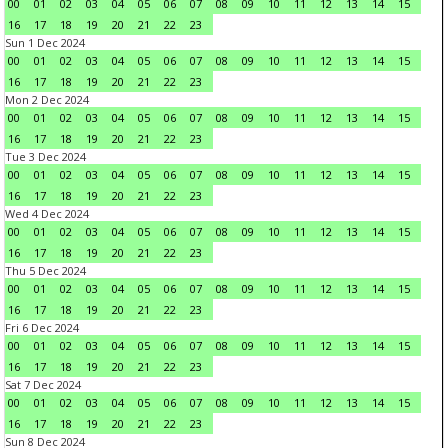
00
01
02
03
04
05
06
07
08
09
10
11
12
13
14
15
16
17
18
19
20
21
22
23
Sun 1 Dec 2024
00
01
02
03
04
05
06
07
08
09
10
11
12
13
14
15
16
17
18
19
20
21
22
23
Mon 2 Dec 2024
00
01
02
03
04
05
06
07
08
09
10
11
12
13
14
15
16
17
18
19
20
21
22
23
Tue 3 Dec 2024
00
01
02
03
04
05
06
07
08
09
10
11
12
13
14
15
16
17
18
19
20
21
22
23
Wed 4 Dec 2024
00
01
02
03
04
05
06
07
08
09
10
11
12
13
14
15
16
17
18
19
20
21
22
23
Thu 5 Dec 2024
00
01
02
03
04
05
06
07
08
09
10
11
12
13
14
15
16
17
18
19
20
21
22
23
Fri 6 Dec 2024
00
01
02
03
04
05
06
07
08
09
10
11
12
13
14
15
16
17
18
19
20
21
22
23
Sat 7 Dec 2024
00
01
02
03
04
05
06
07
08
09
10
11
12
13
14
15
16
17
18
19
20
21
22
23
Sun 8 Dec 2024