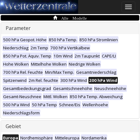
Toggle
naviga
Alle Modelle
Parameter
500 hPa Geopot. Höhe
850 hPa Temp.
850 hPa Stromlinien
Niederschlag
2m Temp
700 hPa Vertikalbew
850 hPa Pot. Äquiv. Temp
10m Wind
2m Taupunkt
CAPE/LI
Hohe Wolken
Mittelhohe Wolken
Niedrige Wolken
700 hPa Rel. Feuchte
Min/Max Temp.
Gesamtniederschlag
Spitzenwind
2m Rel. feuchte
300 hPa Wind
200 hPa Wind
Gesamtbedeckungsgrad
Gesamtschneehöhe
Neuschneehöhe
Gesamt-Neuschnee
Mittl. Wolken
850 hPa Temp. Abweichung
500 hPa Wind
50 hPa Temp
Schnee/Eis
Wellenhoehe
Niederschlagsform
Gebiet
Europa
Nordhemisphäre
Mitteleuropa
Nordamerika