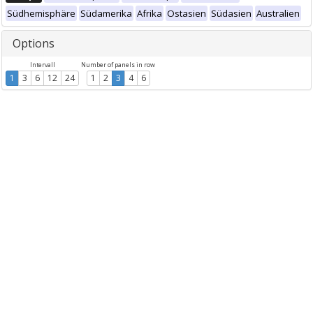
Südhemisphäre
Südamerika
Afrika
Ostasien
Südasien
Australien
Options
Intervall
Number of panels in row
1
3
6
12
24
1
2
3
4
6