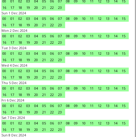
00
01
02
03
04
05
06
07
08
09
10
11
12
13
14
15
16
17
18
19
20
21
22
23
Sun 1 Dec 2024
00
01
02
03
04
05
06
07
08
09
10
11
12
13
14
15
16
17
18
19
20
21
22
23
Mon 2 Dec 2024
00
01
02
03
04
05
06
07
08
09
10
11
12
13
14
15
16
17
18
19
20
21
22
23
Tue 3 Dec 2024
00
01
02
03
04
05
06
07
08
09
10
11
12
13
14
15
16
17
18
19
20
21
22
23
Wed 4 Dec 2024
00
01
02
03
04
05
06
07
08
09
10
11
12
13
14
15
16
17
18
19
20
21
22
23
Thu 5 Dec 2024
00
01
02
03
04
05
06
07
08
09
10
11
12
13
14
15
16
17
18
19
20
21
22
23
Fri 6 Dec 2024
00
01
02
03
04
05
06
07
08
09
10
11
12
13
14
15
16
17
18
19
20
21
22
23
Sat 7 Dec 2024
00
01
02
03
04
05
06
07
08
09
10
11
12
13
14
15
16
17
18
19
20
21
22
23
Sun 8 Dec 2024