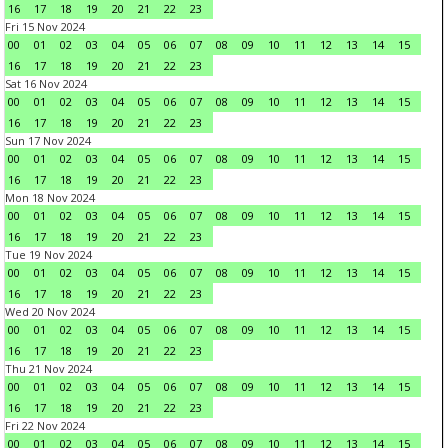
16
17
18
19
20
21
22
23
Fri 15 Nov 2024
00
01
02
03
04
05
06
07
08
09
10
11
12
13
14
15
16
17
18
19
20
21
22
23
Sat 16 Nov 2024
00
01
02
03
04
05
06
07
08
09
10
11
12
13
14
15
16
17
18
19
20
21
22
23
Sun 17 Nov 2024
00
01
02
03
04
05
06
07
08
09
10
11
12
13
14
15
16
17
18
19
20
21
22
23
Mon 18 Nov 2024
00
01
02
03
04
05
06
07
08
09
10
11
12
13
14
15
16
17
18
19
20
21
22
23
Tue 19 Nov 2024
00
01
02
03
04
05
06
07
08
09
10
11
12
13
14
15
16
17
18
19
20
21
22
23
Wed 20 Nov 2024
00
01
02
03
04
05
06
07
08
09
10
11
12
13
14
15
16
17
18
19
20
21
22
23
Thu 21 Nov 2024
00
01
02
03
04
05
06
07
08
09
10
11
12
13
14
15
16
17
18
19
20
21
22
23
Fri 22 Nov 2024
00
01
02
03
04
05
06
07
08
09
10
11
12
13
14
15