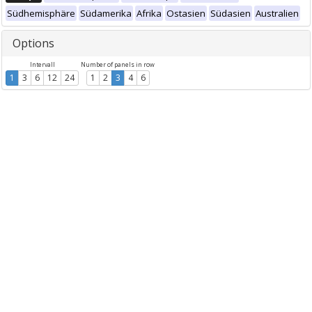
Südhemisphäre
Südamerika
Afrika
Ostasien
Südasien
Australien
Options
Intervall
Number of panels in row
1
3
6
12
24
1
2
3
4
6