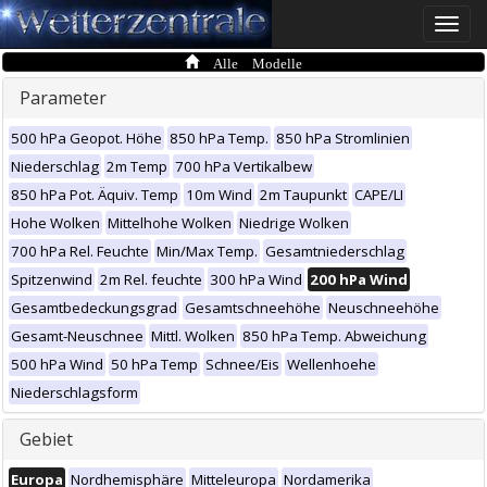
Toggle
naviga
Alle Modelle
Parameter
500 hPa Geopot. Höhe
850 hPa Temp.
850 hPa Stromlinien
Niederschlag
2m Temp
700 hPa Vertikalbew
850 hPa Pot. Äquiv. Temp
10m Wind
2m Taupunkt
CAPE/LI
Hohe Wolken
Mittelhohe Wolken
Niedrige Wolken
700 hPa Rel. Feuchte
Min/Max Temp.
Gesamtniederschlag
Spitzenwind
2m Rel. feuchte
300 hPa Wind
200 hPa Wind
Gesamtbedeckungsgrad
Gesamtschneehöhe
Neuschneehöhe
Gesamt-Neuschnee
Mittl. Wolken
850 hPa Temp. Abweichung
500 hPa Wind
50 hPa Temp
Schnee/Eis
Wellenhoehe
Niederschlagsform
Gebiet
Europa
Nordhemisphäre
Mitteleuropa
Nordamerika