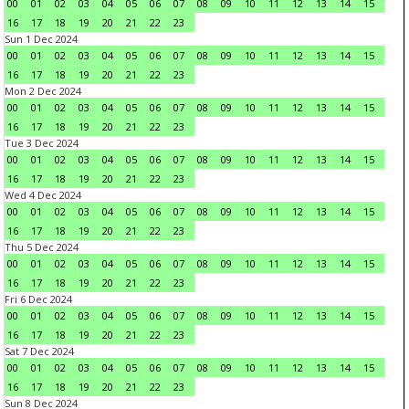
00
01
02
03
04
05
06
07
08
09
10
11
12
13
14
15
16
17
18
19
20
21
22
23
Sun 1 Dec 2024
00
01
02
03
04
05
06
07
08
09
10
11
12
13
14
15
16
17
18
19
20
21
22
23
Mon 2 Dec 2024
00
01
02
03
04
05
06
07
08
09
10
11
12
13
14
15
16
17
18
19
20
21
22
23
Tue 3 Dec 2024
00
01
02
03
04
05
06
07
08
09
10
11
12
13
14
15
16
17
18
19
20
21
22
23
Wed 4 Dec 2024
00
01
02
03
04
05
06
07
08
09
10
11
12
13
14
15
16
17
18
19
20
21
22
23
Thu 5 Dec 2024
00
01
02
03
04
05
06
07
08
09
10
11
12
13
14
15
16
17
18
19
20
21
22
23
Fri 6 Dec 2024
00
01
02
03
04
05
06
07
08
09
10
11
12
13
14
15
16
17
18
19
20
21
22
23
Sat 7 Dec 2024
00
01
02
03
04
05
06
07
08
09
10
11
12
13
14
15
16
17
18
19
20
21
22
23
Sun 8 Dec 2024