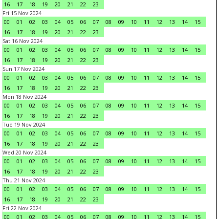
16
17
18
19
20
21
22
23
Fri 15 Nov 2024
00
01
02
03
04
05
06
07
08
09
10
11
12
13
14
15
16
17
18
19
20
21
22
23
Sat 16 Nov 2024
00
01
02
03
04
05
06
07
08
09
10
11
12
13
14
15
16
17
18
19
20
21
22
23
Sun 17 Nov 2024
00
01
02
03
04
05
06
07
08
09
10
11
12
13
14
15
16
17
18
19
20
21
22
23
Mon 18 Nov 2024
00
01
02
03
04
05
06
07
08
09
10
11
12
13
14
15
16
17
18
19
20
21
22
23
Tue 19 Nov 2024
00
01
02
03
04
05
06
07
08
09
10
11
12
13
14
15
16
17
18
19
20
21
22
23
Wed 20 Nov 2024
00
01
02
03
04
05
06
07
08
09
10
11
12
13
14
15
16
17
18
19
20
21
22
23
Thu 21 Nov 2024
00
01
02
03
04
05
06
07
08
09
10
11
12
13
14
15
16
17
18
19
20
21
22
23
Fri 22 Nov 2024
00
01
02
03
04
05
06
07
08
09
10
11
12
13
14
15